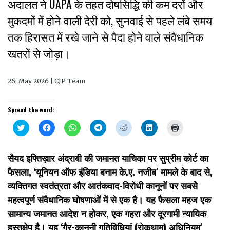
अदालत ने UAPA के तहत दोषसिद्धि की कम दरों और
मुकदमों में होने वाली देरी को, सुनवाई से पहले लंबे समय
तक हिरासत में रखे जाने से पैदा होने वाले संवैधानिक
खतरों से जोड़ा।
26, May 2026 | CJP Team
Spread the word:
Click
Click
Click
Click
Click
Click
Click
to
to
to
to
to
to
to
share
share
share
share
share
share
print
on
on
on
on
on
on
(Opens
Twitter
Facebook
WhatsApp
Telegram
Reddit
LinkedIn
in
सैयद इफ्तिख़ार अंद्राबी की जमानत याचिका पर सुप्रीम कोर्ट का
(Opens
(Opens
(Opens
(Opens
(Opens
(Opens
new
in
in
in
in
in
in
window)
फैसला, ‘यूनियन ऑफ इंडिया बनाम के.ए. नजीब’ मामले के बाद से,
new
new
new
new
new
new
window)
window)
window)
window)
window)
window)
व्यक्तिगत स्वतंत्रता और आतंकवाद-विरोधी कानूनों पर सबसे
महत्वपूर्ण संवैधानिक घोषणाओं में से एक है। यह फैसला महज एक
सामान्य जमानत आदेश न होकर, एक गहरा और दूरगामी न्यायिक
हस्तक्षेप है। यह ‘गैर-कानूनी गतिविधियां (रोकथाम) अधिनियम’