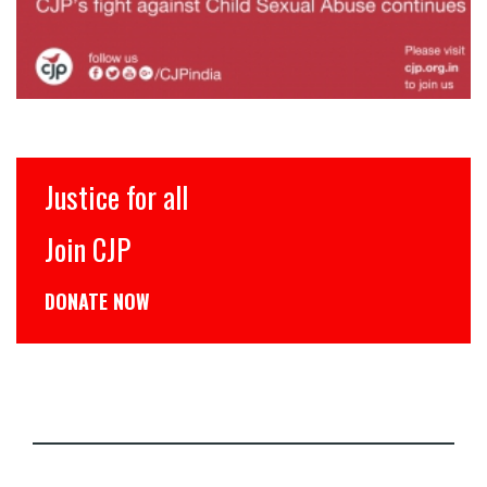
Justice for all
Join CJP
DONATE NOW