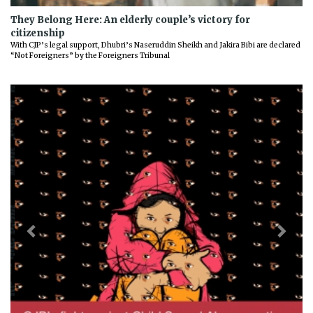
They Belong Here: An elderly couple’s victory for
citizenship
With CJP’s legal support, Dhubri’s Naseruddin Sheikh and Jakira Bibi are declared
“Not Foreigners” by the Foreigners Tribunal
Previous
Next