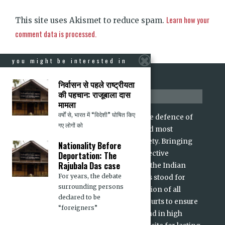
Learn how your
This site uses Akismet to reduce spam.
comment data is processed.
you might be interested in
निर्वासन से पहले राष्ट्रीयता
की पहचान: राजूबाला दास
about us
मामला
वर्षों से, भारत में “विदेशी” घोषित किए
For over 15 years, CJP has stood for the defence of
गए लोगों को
rights and dignity of the voiceless and most
marginalized sections of Indian society. Bringing
Nationality Before
alive the values of individual and collective
Deportation: The
Rajubala Das case
freedoms and dignities enshrined in the Indian
For years, the debate
Constitution and its Preamble, CJP has stood for
surrounding persons
equality, dignity and non-discrimination of all
declared to be
Indians. We have intervened in the courts to ensure
“foreigners”
accountability of persons in power and in high