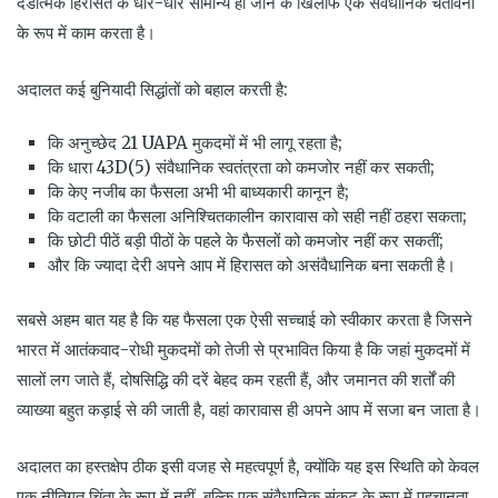
दंडात्मक हिरासत के धीरे-धीरे सामान्य हो जाने के खिलाफ एक संवैधानिक चेतावनी
के रूप में काम करता है।
अदालत कई बुनियादी सिद्धांतों को बहाल करती है:
कि अनुच्छेद 21 UAPA मुकदमों में भी लागू रहता है;
कि धारा 43D(5) संवैधानिक स्वतंत्रता को कमजोर नहीं कर सकती;
कि केए नजीब का फैसला अभी भी बाध्यकारी कानून है;
कि वटाली का फैसला अनिश्चितकालीन कारावास को सही नहीं ठहरा सकता;
कि छोटी पीठें बड़ी पीठों के पहले के फैसलों को कमजोर नहीं कर सकतीं;
और कि ज्यादा देरी अपने आप में हिरासत को असंवैधानिक बना सकती है।
सबसे अहम बात यह है कि यह फैसला एक ऐसी सच्चाई को स्वीकार करता है जिसने
भारत में आतंकवाद-रोधी मुकदमों को तेजी से प्रभावित किया है कि जहां मुकदमों में
सालों लग जाते हैं, दोषसिद्धि की दरें बेहद कम रहती हैं, और जमानत की शर्तों की
व्याख्या बहुत कड़ाई से की जाती है, वहां कारावास ही अपने आप में सजा बन जाता है।
अदालत का हस्तक्षेप ठीक इसी वजह से महत्वपूर्ण है, क्योंकि यह इस स्थिति को केवल
एक नीतिगत चिंता के रूप में नहीं, बल्कि एक संवैधानिक संकट के रूप में पहचानता