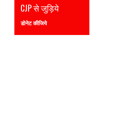
Join CJP
DONATE NOW