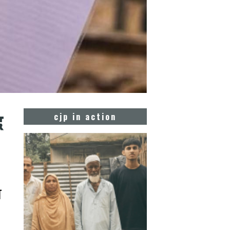
द
cjp in action
ा