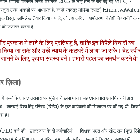
थान धार्मिक परिवर्तन निषेध विधेयक, 2025 के लागू होने के बाद बढ़ गई थीं। CJP
उन्हीं आंकड़ों पर आधारित है, जिन्हें स्वतंत्र मीडिया रिपोर्टों, HindutvaWatch
के एक विस्तृत अभिलेख तैयार किया गया है, जो तथाकथित “धर्मांतरण-विरोधी निगरानी” के 
न को उजागर करता है।
प्रकाश में लाने के लिए प्रतिबद्ध है, ताकि इन विषैले विचारों का
 किया जा सके और उन्हें न्याय के कटघरे में लाया जा सके। हेट स्पी
 जानने के लिए, कृपया सदस्य बनें। हमारी पहल का समर्थन करने के
र ज़िला)
 में बच्चों के एक छात्रावास पर पुलिस ने छापा मारा। यह छात्रावास एक मिशनरी द्वारा
 थे। कार्रवाई विश्व हिंदू परिषद (विहिप) के एक कार्यकर्ता की शिकायत पर की गई थी
,
जिसमे
ही है।
 (
FIR)
दर्ज की। छात्रावास के दो कर्मचारियों — शिक्षक अमृत और सोनू राय (कुछ रिपोर्
 हिरासत में भेज दिया गया। नागरिक समाज संगठनों का कहना है कि यह राजस्थान में