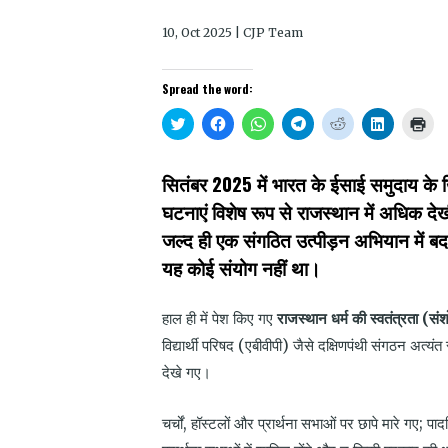
10, Oct 2025 | CJP Team
Spread the word:
Click
Click
Click
Click
Click
Click
Clic
to
to
to
to
to
to
to
share
share
share
share
share
share
prin
on
on
on
on
on
on
(Op
Twitter
Facebook
WhatsApp
Telegram
Reddit
LinkedIn
in
सितंबर 2025 में भारत के ईसाई समुदाय के 
(Opens
(Opens
(Opens
(Opens
(Opens
(Opens
new
in
in
in
in
in
in
win
घटनाएं विशेष रूप से राजस्थान में अधिक देख
new
new
new
new
new
new
window)
window)
window)
window)
window)
window)
जल्द ही एक संगठित उत्पीड़न अभियान में बदल
यह कोई संयोग नहीं था।
हाल ही में पेश किए गए
राजस्थान धर्म की स्वतंत्रता (स
विद्यार्थी परिषद (एबीवीपी) जैसे दक्षिणपंथी संगठन अत
देखे गए।
चर्चों
,
हॉस्टलों और प्रार्थना सभाओं पर छापे मारे गए
;
पादर