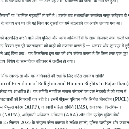
 धार्मिक गतिविधि में भाग लेंगे — और यह सब “धर्मांतरण की जांच” के नाम पर हुआ।
ांतरण” या “धार्मिक गड़बड़ी” हो रही है। इसके बाद तथाकथित सतर्कता समूह सक्रिय हो 
रों के बजाय उन पर की गई जिन पर दूसरों का धर्म बदलवाने का आरोप लगाया गया था।
ों को प्रताड़ित करने वाले लोग पुलिस और अन्य अधिकारियों के साथ मिलकर काम करते पा
िए गए विवरण इस पूरे घटनाक्रम की कड़ी को उजागर करते हैं — अलवर और डूंगरपुर में हु
 सामने आई हिंसा तक। यह सिलसिला इस बात की ओर संकेत करता है कि किस तरह एक पूरा
दाय-विशेष के सामाजिक बहिष्कार में तब्दील हो गया।
्मिक स्वतंत्रता और मानवाधिकारों की रक्षा के लिए गठित समन्वय समिति
ion of Freedom of Religion and Human Rights in Rajasthan)
मयरेखा पर आधारित हैं। यह समिति नागरिक समाज संगठनों का एक नेटवर्क है जो राज्य में
 घटनाओं की निगरानी कर रही है। इसमें पीपुल्स यूनियन फॉर सिविल लिबर्टीज (PUCL)
िया पीपुल्स फोरम (AIPF), जनवादी महिला समिति (JMS), राजस्थान क्रिश्चियन
ट्स (NAPM), आदिवासी अधिकार अभियान (AAA) और भील प्रदेश मुक्ति मोर्चा
सितंबर 2025 के संयुक्त प्रेस वक्तव्य में लक्षित हमलों, पुलिस उत्पीड़न और जबर