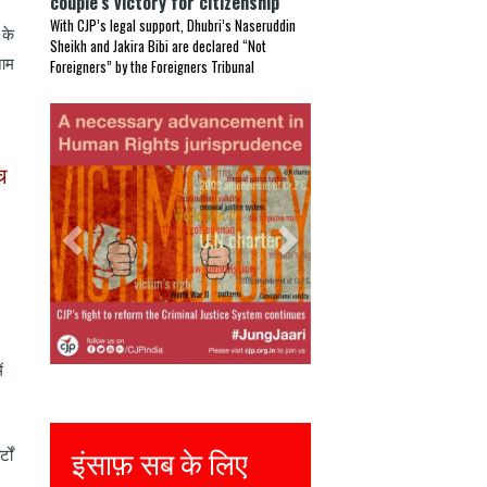
couple’s victory for citizenship
With CJP’s legal support, Dhubri’s Naseruddin
 के
Sheikh and Jakira Bibi are declared “Not
नाम
Foreigners” by the Foreigners Tribunal
Previous
Next
च
ं
Justice for all
टों