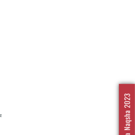
Nafrat Ka Naqsha 2023
व