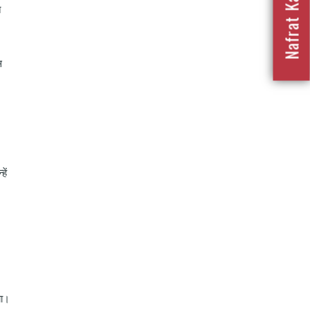
त
स
हें
या।