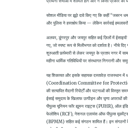
प्रार्थना सभाओं में शामिल होंगे और न किसी प्रकार की
सोशल मीडिया पर झूठे दावे किए गए कि कहीं “जबरन धर्म
और पुलिस ने हस्तक्षेप किया — लेकिन कार्रवाई हमलाव
अलवर
,
डूंगरपुर और जयपुर सहित कई ज़िलों में ईसाइय
गए
,
जो स्पष्ट रूप से मिलीभगत को दर्शाता है। नीचे द
शुरुआती छापेमारी से लेकर जयपुर के प्रताप नगर में
महीना धार्मिक गतिविधियों पर संस्थागत निगरानी और समु
यह शिकायत और इसके सहायक दस्तावेज़ राजस्थान में धार
(Coordination Committee for Protect
की सत्यापित मैदानी रिपोर्टों और घटनाओं की विस्तृत स
ईसाई समुदाय के खिलाफ उत्पीड़न और घृणा अपराधों की
पीपुल्स यूनियन फॉर ह्यूमन राइट्स (PUHR), ऑल इंड
फेलोशिप (RCF), नेशनल एलायंस ऑफ पीपुल्स मूवमें
(BPMM) सहित कई संगठन शामिल हैं। इन संगठनों के 25 