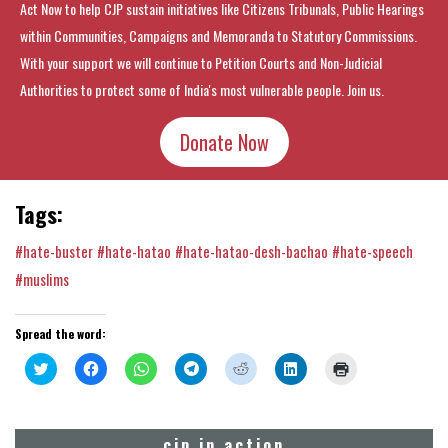
Act Now to help CJP sustain initiatives like Citizens Tribunals, Public Hearings
within Communities, Campaigns and Memoranda to Statutory Commissions.
With your support we will continue to Petition Courts and Non-Judicial
Authorities to protect some of India's most vulnerable people. Join us.
Donate Now
Tags:
#hate-buster
#hate-hatao
#hate-hatao-desh-bachao
#hate-speech
#muslims
Spread the word:
Click
Click
Click
Click
Click
Click
Click
to
to
to
to
to
to
to
share
share
share
share
share
share
print
on
on
on
on
on
on
(Opens
Twitter
Facebook
WhatsApp
Telegram
Reddit
LinkedIn
in
(Opens
(Opens
(Opens
(Opens
(Opens
(Opens
new
cjp in action
in
in
in
in
in
in
window)