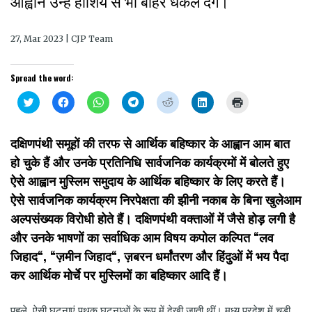
आह्वान उन्हें हाशिये से भी बाहर धकेल देंगे।
27, Mar 2023 | CJP Team
Spread the word:
Click
Click
Click
Click
Click
Click
Click
to
to
to
to
to
to
to
share
share
share
share
share
share
print
on
on
on
on
on
on
(Opens
Twitter
Facebook
WhatsApp
Telegram
Reddit
LinkedIn
in
दक्षिणपंथी समूहों की तरफ से आर्थिक बहिष्कार के आह्वान आम बात
(Opens
(Opens
(Opens
(Opens
(Opens
(Opens
new
in
in
in
in
in
in
window)
हो चुके हैं और उनके प्रतिनिधि सार्वजनिक कार्यक्रमों में बोलते हुए
new
new
new
new
new
new
window)
window)
window)
window)
window)
window)
ऐसे आह्वान मुस्लिम समुदाय के आर्थिक बहिष्कार के लिए करते हैं।
ऐसे सार्वजनिक कार्यक्रम निरपेक्षता की झीनी नकाब के बिना खुलेआम
अल्पसंख्यक विरोधी होते हैं। दक्षिणपंथी वक्ताओं में जैसे होड़ लगी है
और उनके भाषणों का सर्वाधिक आम विषय कपोल कल्पित “लव
जिहाद“, “ज़मीन जिहाद“, ज़बरन धर्मांतरण और हिंदुओं में भय पैदा
कर आर्थिक मोर्चे पर मुस्लिमों का बहिष्कार आदि हैं।
पहले, ऐसी घटनाएं पृथक घटनाओं के रूप में देखी जाती थीं। मध्य प्रदेश में चूड़ी