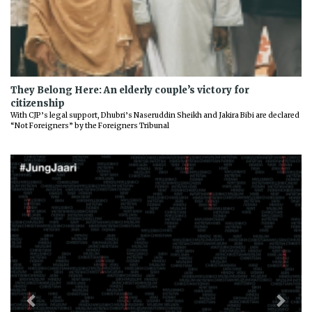
They Belong Here: An elderly couple’s victory for
citizenship
With CJP’s legal support, Dhubri’s Naseruddin Sheikh and Jakira Bibi are declared
“Not Foreigners” by the Foreigners Tribunal
Previous
Next