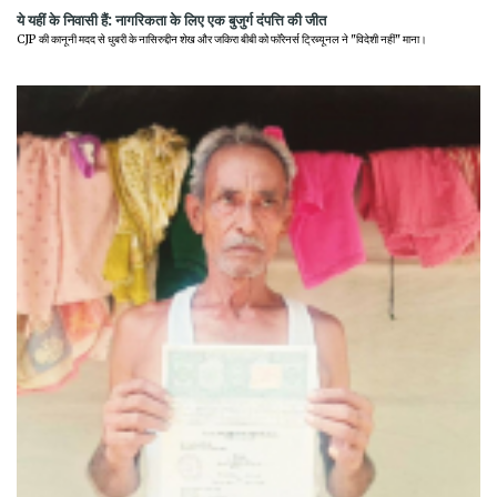
ये यहीं के निवासी हैं: नागरिकता के लिए एक बुजुर्ग दंपत्ति की जीत
CJP की कानूनी मदद से धुबरी के नासिरुद्दीन शेख और जकिरा बीबी को फॉरेनर्स ट्रिब्यूनल ने "विदेशी नहीं" माना।