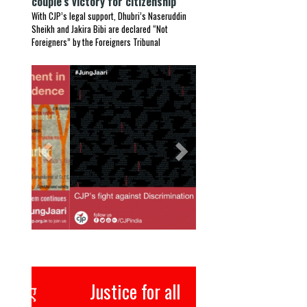
couple’s victory for citizenship
With CJP’s legal support, Dhubri’s Naseruddin
Sheikh and Jakira Bibi are declared “Not
Foreigners” by the Foreigners Tribunal
Previous
Next
Justice for all