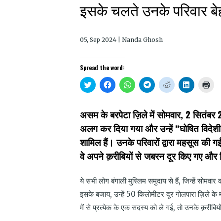
इसके चलते उनके परिवार बेह
05, Sep 2024 | Nanda Ghosh
Spread the word:
Click
Click
Click
Click
Click
Click
Clic
to
to
to
to
to
to
to
share
share
share
share
share
share
prin
on
on
on
on
on
on
(Op
Twitter
Facebook
WhatsApp
Telegram
Reddit
LinkedIn
in
असम के बरपेटा ज़िले में सोमवार, 2 सितंबर 
(Opens
(Opens
(Opens
(Opens
(Opens
(Opens
new
in
in
in
in
in
in
win
अलग कर दिया गया और उन्हें “घोषित विदेशी”
new
new
new
new
new
new
window)
window)
window)
window)
window)
window)
शामिल हैं। उनके परिवारों द्वारा महसूस की 
वे अपने क़रीबियों से जबरन दूर किए गए और ब
ये सभी लोग बंगाली मुस्लिम समुदाय से हैं, जिन्हें सोमवार 
इसके बजाय, उन्हें 50 किलोमीटर दूर गोलपारा ज़िले के 
में से प्रत्येक के एक सदस्य को ले गई, तो उनके क़रीबि