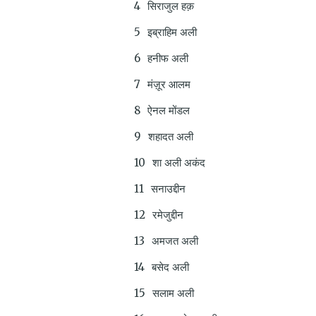
सिराजुल हक़
इब्राहिम अली
हनीफ अली
मंज़ूर आलम
ऐनल मोंडल
शहादत अली
शा अली अकंद
सनाउद्दीन
रमेजुद्दीन
अमजत अली
बसेद अली
सलाम अली