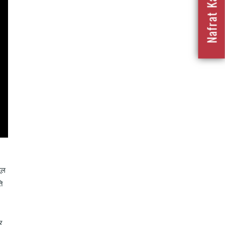
मूल
ि
र