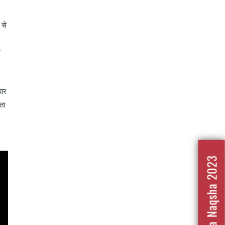
 से
र
झार
ता
Nafrat Ka Naqsha 2023