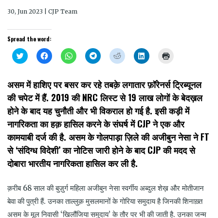
30, Jun 2023 | CJP Team
Spread the word:
Click
Click
Click
Click
Click
Click
Click
to
to
to
to
to
to
to
share
share
share
share
share
share
print
on
on
on
on
on
on
(Opens
Twitter
Facebook
WhatsApp
Telegram
Reddit
LinkedIn
in
असम में हाशिए पर बसर कर रहे तबक़े लगातार फ़ॉरेनर्स ट्रिब्यूनल
(Opens
(Opens
(Opens
(Opens
(Opens
(Opens
new
in
in
in
in
in
in
window)
की चपेट में हैं. 2019 की NRC लिस्ट से 19 लाख लोगों के बेदख़ल
new
new
new
new
new
new
window)
window)
window)
window)
window)
window)
होने के बाद यह चुनौती और भी विकराल हो गई है. इसी कड़ी में
नागरिकता का हक़ हासिल करने के संघर्ष में CJP ने एक और
कामयाबी दर्ज की है. असम के गोलपाड़ा ज़िले की अजीबुन नेसा ने FT
से ‘संदिग्ध विदेशी’ का नोटिस जारी होने के बाद CJP की मदद से
दोबारा भारतीय नागरिकता हासिल कर ली है.
क़रीब 68 साल की बुज़ुर्ग महिला अजीबुन नेसा स्वर्गीय अब्दुल शेख़ और मोतीजान
बेवा की पुत्री हैं. उनका ताल्लुक़ मुसलमानों के गोरिया समुदाय है जिनकी शिनाख़्त
असम के मूल निवासी ‘खिलौंजिया समुदाय’ के तौर पर भी की जाती है. उनका जन्म