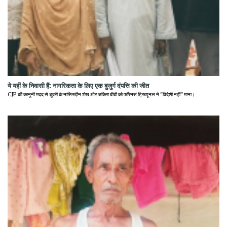
ये यहीं के निवासी हैं: नागरिकता के लिए एक बुजुर्ग दंपत्ति की जीत
CJP की कानूनी मदद से धुबरी के नासिरुद्दीन शेख और जकिरा बीबी को फॉरेनर्स ट्रिब्यूनल ने "विदेशी नहीं" माना।