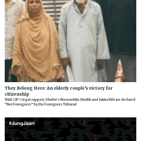
They Belong Here: An elderly couple’s victory for
citizenship
With CJP’s legal support, Dhubri’s Naseruddin Sheikh and Jakira Bibi are declared
“Not Foreigners” by the Foreigners Tribunal
Previous
Next