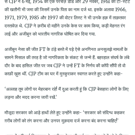
से
CJP
ने 6 मई, 1954 की एक परचेज़ डीड और 29 नवंबर, 1961 की टी-स्टेट
की खतौनी भी जमा की जिसमें उनके पिता का नाम दर्ज था. इसके अलावा 1966,
1971, 1979, 1985 और 1997 की वोटर लिस्ट ने भी उनके हक़ में ताक़तवर
दस्तावेज़ थे.
CJP
ने क़रीब दो महीने उनके केस पर काम किया, कड़ी मेहनत रंग
लाई और अजीबुन को भारतीय नागरिक घोषित कर दिया गया.
अजीबुन नेसा की जीत
FT
के ठंड़े बस्ते में पड़े ऐसे अनगिनत अनसुलझे मामलों के
सामने मिसाल की तरह है जो नागरिकता के संकट से जन्मे हैं. बहरहाल संघर्ष के लंबे
दौर के बाद हासिल जीत पर जब
CJP
ने उन्हें
FT
के निर्णय की कॉपी सौंपी तो वो
काफ़ी ख़ुश थीं.
CJP
टीम का घर में मुस्कुराकर स्वागत करते हुए उन्होंने कहा-
‘
अल्लाह तुम लोगों पर मेहरबान रहे
!
मैं दुआ करती हूं कि
CJP
बेसहारा लोगों के लिए
लड़ना और मदद करना जारी रखें
.’
मौजूदा सरकार को आड़े हाथों लेते हुए उन्होंने कहा-
‘
सरकार को संदिग्ध कहकर
ग़रीब लोगों को तंग करना और उनपर मुक़दमा दर्ज करना बंद करना चाहिए
!’