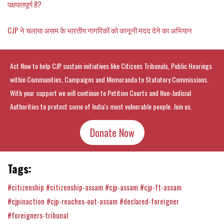
पक्षपातपूर्ण है?
CJP ने चलाया असम के भारतीय नागरिकों को कानूनी मदद देने का अभियान
Act Now to help CJP sustain initiatives like Citizens Tribunals, Public Hearings
within Communities, Campaigns and Memoranda to Statutory Commissions.
With your support we will continue to Petition Courts and Non-Judicial
Authorities to protect some of India's most vulnerable people. Join us.
Donate Now
Tags:
#citizenship
#citizenship-assam
#cjp-assam
#cjp-ft-assam
#cjpinaction
#cjp-reaches-out-assam
#declared-foreigner
#foreigners-tribunal