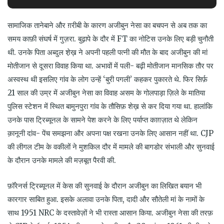
सामाजिक तानेबाने और ग़रीबी के कारण अजीबुन नेसा का बचपन से अब तक का
समय काफ़ी संघर्ष में गुज़रा. बुढ़ापे के दौर में
FT
का नोटिस उनके लिए बड़ी चुनौती
थी. उनके पिता अब्दुल श़ेख़ ने अपनी पहली पत्नी की मौत के बाद अजीबुन की मां
मोतीजान से दूसरा विवाह किया था. अभावों में पली- बढ़ी मोतीजान मानसिक तौर पर
अस्वस्थ थी इसलिए गांव के लोग उन्हें
‘
बुरी पगली
’
कहकर पुकारते थे. फिर सिर्फ़
21 साल की उम्र में अजीबुन नेसा का विवाह असम के गोलपाड़ा ज़िले के मातिया
पुलिस स्टेशन में स्थित बामुनपुरा गांव के तौसिफ़ शेख़ से कर दिया गया था. हालांकि
उनके पास ट्रिब्यूनल के सामने पेश करने के लिए पर्याप्त काग़ज़ात थे लेकिन
क़ानूनी दांव- पेंच समझना और अपना पक्ष रखना उनके लिए आसान नहीं था.
CJP
की लीगल टीम के वकीलों ने मुशकिल दौर में मामले की बागडोर संभाली और सुनवाई
के दौरान उनके मामले की मज़बूत पैरवी की.
फ़ॉरेनर्स ट्रिब्यूनल में केस की सुनवाई के दौरान अजीबुन का लिखित बयान भी
कारगार साबित हुआ. इसके अलावा उनके पिता, दादी और सौतेली मां के नामों के
साथ 1951
NRC
के दस्तावेज़ों ने भी रास्ता आसान किया. अजीबुन नेसा की तरफ़