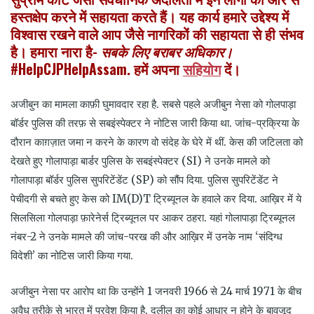
हस्तक्षेप करने में सहायता करते हैं। यह कार्य हमारे उद्देश्य में
विश्वास रखने वाले आप जैसे नागरिकों की सहायता से ही संभव
है। हमारा नारा है-
सबके
लिए
बराबर
अधिकार।
#HelpCJPHelpAssam. हमें अपना
सहियोग
दें।
अजीबुन का मामला काफ़ी घुमावदार रहा है. सबसे पहले अजीबुन नेसा को गोलपाड़ा
बॉर्डर पुलिस की तरफ़ से सबइंस्पेक्टर ने नोटिस जारी किया था. जांच-प्रक्रिया के
दौरान काग़ज़ात जमा न करने के कारण वो संदेह के घेरे में थीं. केस की जटिलता को
देखते हुए गोलापाड़ा बार्डर पुलिस के सबइंस्पेक्टर (SI) ने उनके मामले को
गोलापाड़ा बॉर्डर पुलिस सुपरिटेंडेंट (SP) को सौंप दिया. पुलिस सुपरिटेंडेंट ने
पेचीदगी से बचते हुए केस को
IM(D)T
ट्रिब्यूनल के हवाले कर दिया. आख़िर में ये
सिलसिला गोलपाड़ा फ़ारेनेर्स ट्रिब्यूनल पर आकर ठहरा. यहां गोलापाड़ा ट्रिब्यूनल
नंबर-2 ने उनके मामले की जांच-परख की और आख़िर में उनके नाम
‘
संदिग्ध
विदेशी
’
का नोटिस
जारी किया गया.
अजीबुन नेसा पर आरोप था कि उन्होंने 1 जनवरी 1966 से 24 मार्च 1971 के बीच
अवैध तरीक़े से भारत में प्रवेश किया है. दलील का कोई आधार न होने के बावजूद