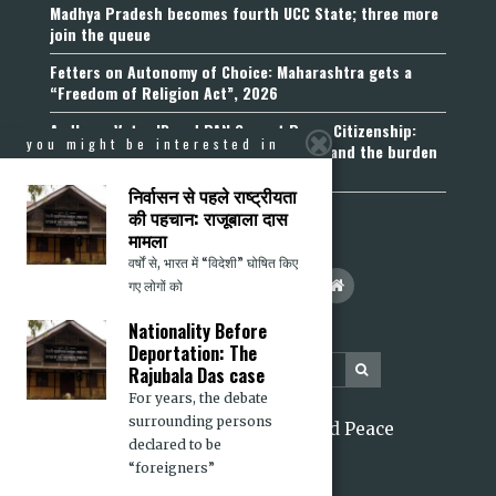
Madhya Pradesh becomes fourth UCC State; three more
join the queue
Fetters on Autonomy of Choice: Maharashtra gets a
“Freedom of Religion Act”, 2026
Aadhaar, Voter ID and PAN Cannot Prove Citizenship:
you might be interested in
Calcutta High Court’s Foreigners Order and the burden
of belonging
निर्वासन से पहले राष्ट्रीयता
की पहचान: राजूबाला दास
मामला
वर्षों से, भारत में “विदेशी” घोषित किए
गए लोगों को
Nationality Before
Deportation: The
Rajubala Das case
For years, the debate
surrounding persons
2026 Citizens for Justice and Peace
declared to be
“foreigners”