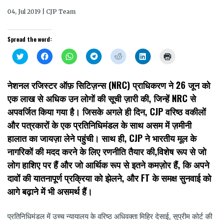
04, Jul 2019 | CJP Team
Spread the word:
Click
Click
Click
Click
Click
Click
Click
to
to
to
to
to
to
to
share
share
share
share
share
share
print
on
on
on
on
on
on
(Opens
Twitter
Facebook
WhatsApp
Telegram
Reddit
LinkedIn
in
नेशनल रजिस्टर ऑफ़ सिटिज़न्स (NRC) प्राधिकरण ने 26 जून को
(Opens
(Opens
(Opens
(Opens
(Opens
(Opens
new
in
in
in
in
in
in
window)
एक लाख से अधिक उन लोगों की सूची ज़ारी की, जिन्हें NRC से
new
new
new
new
new
new
window)
window)
window)
window)
window)
window)
अपवर्जित किया गया है। जिसके अगले ही दिन, CJP वरिष्ठ वकीलों
और पत्रकारों के एक प्रतिनिधिमंडल के साथ असम में ज़मीनी
हालात का जायज़ा लेने पहुंची। साथ ही, CJP ने भारतीय मूल के
नागरिकों की मदद करने के लिए रणनीति तैयार की,विशेष रूप से जो
लोग हाशिए पर हैं और जो आर्थिक रूप से इतने कमज़ोर हैं, कि अपने
दावों की यातनापूर्ण प्रक्रिया को झेलने, और FT के समक्ष सुनवाई को
आगे बढ़ाने में भी असमर्थ हैं।
प्रतिनिधिमंडल में उच्च न्यायालय के वरिष्ठ अधिवक्ता मिहिर देसाई, सुप्रीम कोर्ट की