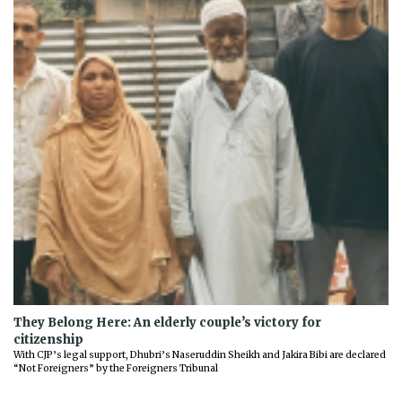
They Belong Here: An elderly couple’s victory for
citizenship
With CJP’s legal support, Dhubri’s Naseruddin Sheikh and Jakira Bibi are declared
“Not Foreigners” by the Foreigners Tribunal