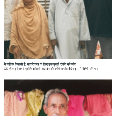
ये यहीं के निवासी हैं: नागरिकता के लिए एक बुजुर्ग दंपत्ति की जीत
CJP की कानूनी मदद से धुबरी के नासिरुद्दीन शेख और जकिरा बीबी को फॉरेनर्स ट्रिब्यूनल ने "विदेशी नहीं" माना।