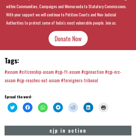
within Communities, Campaigns and Memoranda to Statutory Commissions.
With your support we will continue to Petition Courts and Non-Judicial
Authorities to protect some of India's most vulnerable people. Join us.
Donate Now
Tags:
#assam
#citizenship-assam
#cjp-ft-assam
#cjpinaction
#cjp-nrc-
assam
#cjp-reaches-out-assam
#foreigners-tribunal
Spread the word:
Click
Click
Click
Click
Click
Click
Click
to
to
to
to
to
to
to
share
share
share
share
share
share
print
on
on
on
on
on
on
(Opens
Twitter
Facebook
WhatsApp
Telegram
Reddit
LinkedIn
in
(Opens
(Opens
(Opens
(Opens
(Opens
(Opens
new
cjp in action
in
in
in
in
in
in
window)
new
new
new
new
new
new