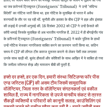
हाशिए पर जीवन बसर करने को मजबूर जमीला खातून के जीवन में तूफ़ान आ गया
था जब फ़ारेनर्स ट्रिब्यूनल (Foreigners’ Tribunal) ने उन्हें ‘संदिग्ध
विदेशी’ का नोटिस जारी किया था. इस नोटिस के मुताबिक़ वो भारत में अवैध
शरणार्थी के तौर पर रह रही थीं. चुनौती और हताशा के बीच CJP ने हक़ और इंसाफ़
की लड़ाई में उनकी अगुवाई की. 18 दिसंबर 2002 को CJP ने उन्हें फ़ैसले की
कॉपी थमाई जिसके मुताबिक़ वो अब भारतीय नागरिक हैं. 2022 में ही
बोंगाईगाँव
गांव
के फ़ॉरेनर्स ट्रिब्यूनल (Foreigners’ Tribunal) ने बार्डर पुलिस के हाथों
उन्हें नोटिस भेजकर नागरिकता साबित करने का फ़रमान जारी किया था. कठिन
समय में CJP की लीगल टीम काग़ज दुरूस्त कराने से लेकर पेशी तक लगातार
उनके साथ खड़ी थी. बुलंद हौसलों और कोशिशों के साथ आख़िर में ये साबित हो गया
कि जमीला जॉयनल शेख़ औऱ मायजान बीबी की पुत्री हैं.
हफ्ते दर हफ्ते, हर एक दिन, हमारी संस्था सिटिज़न्स फॉर पीस
एण्ड जस्टिस (CJP) की असम टीम जिसमें सामुदायिक
वॉलेन्टियर, जिला स्तर के वॉलेन्टियर संगठनकर्ता एवं वकील
शामिल हैं, राज्य में नागरिकता से उपजे मानवीय संकट से त्रस्त
सैंकड़ों व्यक्तियों व परिवारों को कानूनी सलाह, काउंसिलिंग एवं
मुकदमे लड़ने को वकील मुहैया करा रही है। हमारे जमीनी स्तर