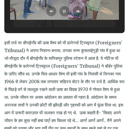
इसी तर्ज पर
बोंगाईगाँव
की ऊषा वैश्य को भी फ़ारेनर्स ट्रिब्यूनल (Foreigners’
Tribunal) ने अपना निशाना बनाया. उनका जन्म कुसलाईगुड़ी गांव में हुआ था
जो मौजूदा दौर में
बोंगाईगाँव
के मानिकपुर पुलिस स्टेशन में आता है. ये नोटिस भी
बोंगाईगाँव
के फ़ारेनर्स ट्रिब्यूनल (Foreigners’ Tribunal) ने बॉर्डर पुलिस
के ज़रिए सौंपा था. उनके पिता आधार वैश्य भी इसी गांव के निवासी थे जिनका नाम
1966 से लेकर 2008 तक लगातार सक्रिय वोटर के तौर पर दर्ज है. आर्थिक रूप
से पिछड़े वर्ग से ताल्लुक़ रखने वाली ऊषा का विवाह 1970 में गोपाल वैश्य से हुआ
था. उनके जीवन पर असम आंदोलन का आघात भी गहरा है. आंदोलन के समय
अराजक तत्वों ने उनकी छोटी सी झोंपड़ी और गृहस्थी को आग में फूंक दिया था. इस
आग में ज़रूरी काग़ज़ात भी जलकर राख हो गए थे. ऊषा कहती हैं- ‘सिवाए अपने
जीवन के हम कुछ नहीं बचा पाए! हम चिल्ला रहे थे… आग! आग! आग!.. मैनें अपने
बच्चों को उठाया और भाग गई! पीठ पर कुछ कपड़ों के साथ हमने यहां से दूर एक