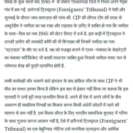
विवाह
के
कुछ
सालों
बाद
1985
में
वो
दोबारा
गोआलपाड़ा
ज़िले
में
स्थित
अपने
पैतृक
गांव
में
बस
गईं
.
फ़ारेनर्स
ट्रिब्यूनल
(Foreigners’ Tribunal)
ने
पेशी
और
सुनवाई
के
दौरान
जमा
काग़ज़ात
की
जांच
की
. CJP
की
लीगल
टीम
की
तरफ़
से
अब्दुर्रहीम
ने
जमीला
का
पक्ष
रखा
और
पड़ताल
के
ज़रिए
ये
साबित
हो
गया
कि
जमीला
के
माता
–
पिता
का
नाम
1965
की
वोटर
लिस्ट
में
दर्ज
है
.
इस
कड़ी
में
ट्रिब्यूनल
ने
उनकी
ज़मीन
की
जमाबंदी
कॉपी
की
भी
शिनाख़्त
की
जिसमें
जमीला
का
नाम
‘
पट्टादार
’
के
तौर
पर
दर्ज
है
.
पक्ष
को
मज़बूत
बनाने
में
ग्राम
–
पंचायत
के
सेक्रेट्री
का
पंचायत
सर्टिफ़िकेट
भी
काफ़ी
मददगार
साबित
हुआ
जिससे
जमीला
स्पष्ट
रूप
से
जॉयनल
शेख़
की
पुत्री
प्रमाणित
होती
हैं
.
लम्बी कार्यवाही और थकाने वाले इंतज़ार के बाद हासिल जीत के साथ CJP ने भी
मील का पत्थर क़ायम किया है लेकिन इस बात से इंकार नहीं किया जा सकता कि इस
त्रासदी ने उन्हें बुरी तरह प्रभावित किया है. अपने ही देश में अपने लोगों के बीच
अकारण ही सवालिया निगाहों का शिकार बनना किसी अंधेरी कोठरी में रहने की
याताना से कम नहीं है. एक विधवा औरत के लिए भारतीय सामाजिक बुनावट में गरिमा
के साथ गुज़ारा करना आसान नहीं है, ऐसे में फ़ॉरेनर्स ट्रिब्यूनल (Foreigners’
Tribunal) का एक बेबुनियाद नोटिस उसे मानसिक प्रताड़ना और आर्थिक