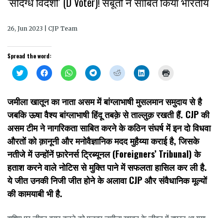
‘संदिग्ध विदेशी’ (D Voter)! सबूतों ने साबित किया भारतीय
26, Jun 2023 | CJP Team
Spread the word:
Click
Click
Click
Click
Click
Click
Click
to
to
to
to
to
to
to
share
share
share
share
share
share
print
on
on
on
on
on
on
(Opens
Twitter
Facebook
WhatsApp
Telegram
Reddit
LinkedIn
in
जमीला खातून का नाता असम में बांग्लाभाषी मुसलमान समुदाय से है
(Opens
(Opens
(Opens
(Opens
(Opens
(Opens
new
in
in
in
in
in
in
window)
जबकि ऊषा वैश्य बांग्लाभाषी हिंदू तबक़े से ताल्लुक़ रखती हैं. CJP की
new
new
new
new
new
new
window)
window)
window)
window)
window)
window)
असम टीम ने नागरिकता साबित करने के कठिन संघर्ष में इन दो विधवा
औरतों को क़ानूनी और मनोवैज्ञानिक मदद मुहैय्या कराई है, जिसके
नतीजे में उन्होंनें फ़ारेनर्स ट्रिब्यूनल (Foreigners’ Tribunal) के
हताश करने वाले नोटिस से मुक्ति पाने में सफलता हासिल कर ली है.
ये जीत उनकी निजी जीत होने के अलावा CJP और संवैधानिक मूल्यों
की कामयाबी भी है.