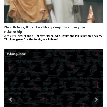
They Belong Here: An elderly couple’s victory for
citizenship
With CJP’s legal support, Dhubri’s Naseruddin Sheikh and Jakira Bibi are declared
“Not Foreigners” by the Foreigners Tribunal
Previous
Next