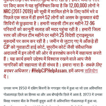
पर किए काम ने यह सुनिश्चित किया है कि 12,00,000 लोगों ने
NRC (2017-2019) की सूची में शामिल होने के लिए फॉर्म भरे व
पिछले एक साल में ही हमने 52 लोगों को असम के कुख्यात बंदी
शिविरों से छुड़वाया है। हमारी साहसी टीम हर महीने 72-96
परिवारों को कानूनी सलाह की मदद पहुंचा रही है। हमारी जिला
स्तर की लीगल टीम महीने दर महीने 25 विदेशी ट्राइब्यूनल
मुकदमों पर काम कर रही है। जमीन से जुटाए गए ये आँकड़े ही
CJP को गुवाहाटी हाई कोर्ट, सुप्रीम कोर्ट जैसी संवैधानिक
अदालतों में इन लोगों की ओर से हस्तक्षेप करने में सहायता करते
हैं। यह कार्य हमारे उद्देश्य में विश्वास रखने वाले आप जैसे
नागरिकों की सहायता से ही संभव है। हमारा नारा है-
सबके
लिए
बराबर
अधिकार।
#HelpCJPHelpAssam. हमें अपना
सहियोग
दें।
उनका
जन्म
1950
में
दक्षिण
बिजनी
के
नगरझर
गांव
में
हुआ
था
जो
उस
अविभाजित
गोआलपाड़ा
ज़िले
का
हिस्सा
था
और
अब
बोंगाईगाँव
ज़िले
में
आता
है
. 1973
में
उनका
विवाह
नयतारा
बील
के
निवासी
क़ुद्दुस
अली
से
अविभाजित
गोआलपाड़ा
में
हुआ
था
.