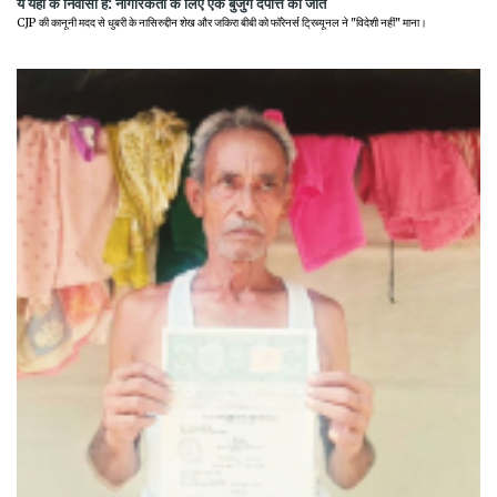
ये यहीं के निवासी हैं: नागरिकता के लिए एक बुजुर्ग दंपत्ति की जीत
CJP की कानूनी मदद से धुबरी के नासिरुद्दीन शेख और जकिरा बीबी को फॉरेनर्स ट्रिब्यूनल ने "विदेशी नहीं" माना।