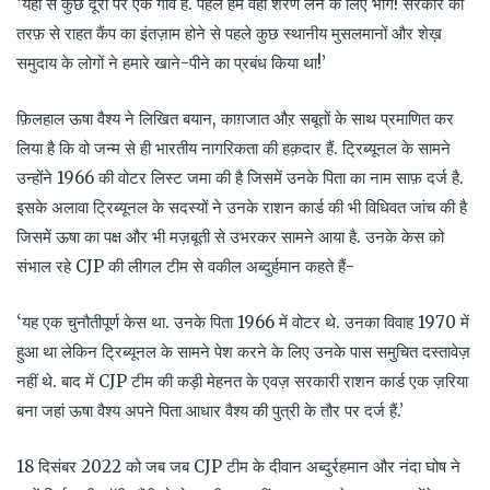
‘यहां से कुछ दूरी पर एक गांव है. पहले हम वहां शरण लेने के लिए भागे! सरकार की
तरफ़ से राहत कैंप का इंतज़ाम होने से पहले कुछ स्थानीय मुसलमानों और शेख़
समुदाय के लोगों ने हमारे खाने-पीने का प्रबंध किया था!’
फ़िलहाल ऊषा वैश्य ने लिखित बयान, काग़जात औऱ सबूतों के साथ प्रमाणित कर
लिया है कि वो जन्म से ही भारतीय नागरिकता की हक़दार हैं. ट्रिब्यूनल के सामने
उन्होंने 1966 की वोटर लिस्ट जमा की है जिसमें उनके पिता का नाम साफ़ दर्ज है.
इसके अलावा ट्रिब्यूनल के सदस्यों ने उनके राशन कार्ड की भी विधिवत जांच की है
जिसमें ऊषा का पक्ष और भी मज़बूती से उभरकर सामने आया है. उनके केस को
संभाल रहे CJP की लीगल टीम से वकील अब्दुर्हमान कहते हैं-
‘यह एक चुनौतीपूर्ण केस था. उनके पिता 1966 में वोटर थे. उनका विवाह 1970 में
हुआ था लेकिन ट्रिब्यूनल के सामने पेश करने के लिए उनके पास समुचित दस्तावेज़
नहीं थे. बाद में CJP टीम की कड़ी मेहनत के एवज़ सरकारी राशन कार्ड एक ज़रिया
बना जहां ऊषा वैश्य अपने पिता आधार वैश्य की पुत्री के तौर पर दर्ज हैं.’
18 दिसंबर 2022 को जब जब CJP टीम के दीवान अब्दुर्रहमान और नंदा घोष ने