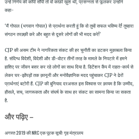
उन्हें निर्णय की कॉपी सौंपी तो वो काफ़ी ख़ुश थीं, प्रसन्नता से फूलकर उन्होंने
कहा-
‘मैं गोपाल (भगवान गोपाल) से प्रार्थना करती हूं कि वो तुम्हें सफल भविष्य दें! तुम्हारा
संगठन तरक़्क़ी करे और बहुत से दूसरे लोगों की भी मदद करे!’
CJP की असम टीम ने नागरिकता संकट की हर चुनौती का डटकर मुक़ाबला किया
है. संदिग्ध विदेशी, विदेशी और डी-वोटर तीनों तरह के मामले के निपटारे में हमने
हाशिए पर जीवन बसर कर रहे लोगों का साथ दिया है. डिटेंशन कैंप में राहत-कार्य से
लेकर घर-झोंपड़ों तक क़ानूनी और मनोवैज्ञानिक मदद पहुंचाकर CJP ने ढेरों
प्रार्थनाएं बटोरी हैं. CJP की बुनियाद दरअसल इस विश्वास पर क़ायम है कि उम्मीद,
हौसले, सच, जागरूकता और संघर्ष के साथ हर संकट का सामना किया जा सकता
है.
और
पढ़िए –
अगस्त 2019 की NRC एक पूरक सूची: गृह मंत्रालय