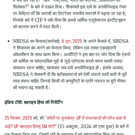
में क्या कर रहा है?” और “राष्ट्रवाद: भारत का मदरसा…पाकिस्तान का
सिलेबस?” के बारे में दखल दिया। शिकायतें इस दावे के अनवेरिफाइड नेचर
पर केंद्रित थीं कि कराची का लिटरेचर भारतीय मदरसों में पढ़ाया जा रहा है,
जिसके बारे में CJP ने तर्क दिया कि इससे धार्मिक एजुकेशनल इंस्टीट्यूशन
को बदनाम करने में मदद मिली।
9 जून, 2025
NBDSA का फैसला/कार्रवाई:
के अपने फैसले में, NBDSA
ने शिकायत बंद करने का फैसला किया, लेकिन एक सख्त एडवाइज़री
ऑब्जर्वेशन के साथ खत्म किया। अथॉरिटी ने इस बात पर जोर दिया कि एंकरों
को धार्मिक या सांप्रदायिक मुद्दों से जुड़े प्रोग्राम बनाते समय काफी ज्यादा
सावधान रहना चाहिए, खासकर जब दावे अनवेरिफाइड हों। इसके अलावा,
NBDSA ने चेतावनी दी कि ब्रॉडकास्टर्स को ऐसी अंदाजे वाली बातों से पूरी
तरह बचना चाहिए जिनसे किसी भी कम्युनिटी के प्रति नफरत या बुरी नीयत
की भावना बढ़ सकती है।
इंडिया टीवी: बहराइच हिंसा की रिपोर्टिंग
25 सितंबर, 2025
“कॉफ़ी पर कुरुक्षेत्र: UP में पत्थरबाजों की फौज कहां से
को, शो
आई? UP बहराइच हिंसा| CM योगी
” (15 अक्टूबर, 2024 को एयर हुआ) के बारे में
एक फैसला लिया गया, जिसमें यूपी के बहराइच में हुई सांप्रदायिक हिंसा को कवर