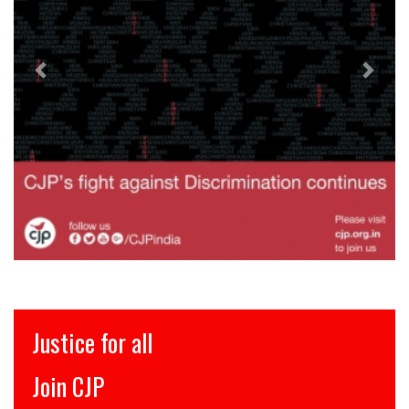
इंसाफ़ सब के लिए
CJP से जुड़िये