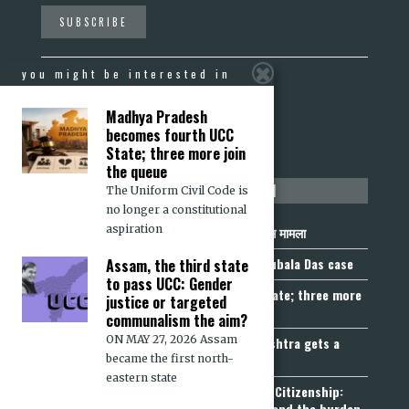
you might be interested in
Sabrang
Communalism Combat
Madhya Pradesh
becomes fourth UCC
State; three more join
the queue
not to be missed
The Uniform Civil Code is
no longer a constitutional
aspiration
निर्वासन से पहले राष्ट्रीयता की पहचान: राजूबाला दास मामला
Nationality Before Deportation: The Rajubala Das case
Assam, the third state
to pass UCC: Gender
Madhya Pradesh becomes fourth UCC State; three more
justice or targeted
join the queue
communalism the aim?
ON MAY 27, 2026 Assam
Fetters on Autonomy of Choice: Maharashtra gets a
“Freedom of Religion Act”, 2026
became the first north-
eastern state
Aadhaar, Voter ID and PAN Cannot Prove Citizenship:
Calcutta High Court’s Foreigners Order and the burden