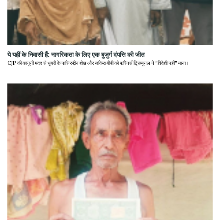
ये यहीं के निवासी हैं: नागरिकता के लिए एक बुजुर्ग दंपत्ति की जीत
CJP की कानूनी मदद से धुबरी के नासिरुद्दीन शेख और जकिरा बीबी को फॉरेनर्स ट्रिब्यूनल ने "विदेशी नहीं" माना।