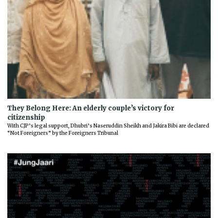
They Belong Here: An elderly couple’s victory for
citizenship
With CJP’s legal support, Dhubri’s Naseruddin Sheikh and Jakira Bibi are declared
“Not Foreigners” by the Foreigners Tribunal
Previous
Next