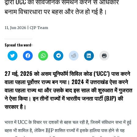
द्वारा UCC का सार्वजनिक समर्थन करने से अधिकार
बनाम विचारधारा पर बहस और तेज हो गई है।
11, Jun 2026 | CJP Team
Spread the word:
Click
Click
Click
Click
Click
Click
Click
to
to
to
to
to
to
to
share
share
share
share
share
share
print
on
on
on
on
on
on
(Opens
Twitter
Facebook
WhatsApp
Telegram
Reddit
LinkedIn
in
27 मई, 2026 को असम यूनिफॉर्म सिविल कोड (‘UCC’) पास करने
(Opens
(Opens
(Opens
(Opens
(Opens
(Opens
new
in
in
in
in
in
in
window)
वाला पहला पूर्वोत्तर राज्य बन गया। 2024 में उत्तराखंड ऐसा करने
new
new
new
new
new
new
window)
window)
window)
window)
window)
window)
वाला पहला राज्य था और उसके बाद इस साल की शुरुआत में गुजरात
ने ऐसा किया। इन तीनों राज्यों में भारतीय जनता पार्टी (BJP) की
सरकार है।
भारत में UCC के विचार पर दशकों से बहस चल रही है, जिसमें संविधान सभा में हुई
बहस भी शामिल है, लेकिन BJP शासित राज्यों में इसके हालिया पास होने से यह