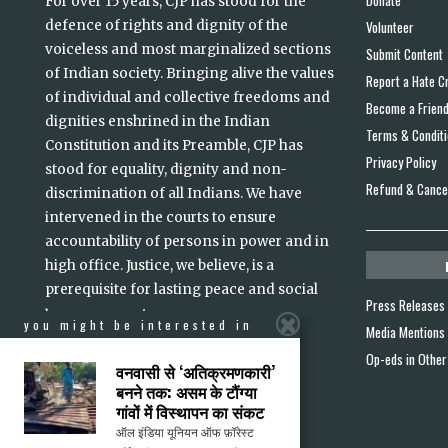
For over 15 years, CJP has stood for the
defence of rights and dignity of the
Volunteer
voiceless and most marginalized sections
Submit Content
of Indian society. Bringing alive the values
Report a Hate C
of individual and collective freedoms and
Become a Frien
dignities enshrined in the Indian
Terms & Condit
Constitution and its Preamble, CJP has
Privacy Policy
stood for equality, dignity and non-
Refund & Cancel
discrimination of all Indians. We have
intervened in the courts to ensure
accountability of persons in power and in
high office. Justice, we believe, is a
prerequisite for lasting peace and social
Press Releases
read more
harmony
...
you might be interested in
Media Mentions
Op-eds in Other
वनवासी से ‘अतिक्रमणकारी’
बनने तक: असम के टौंग्या
गांवों में विस्थापन का संकट
ऑल इंडिया यूनियन ऑफ फ़ॉरेस्ट