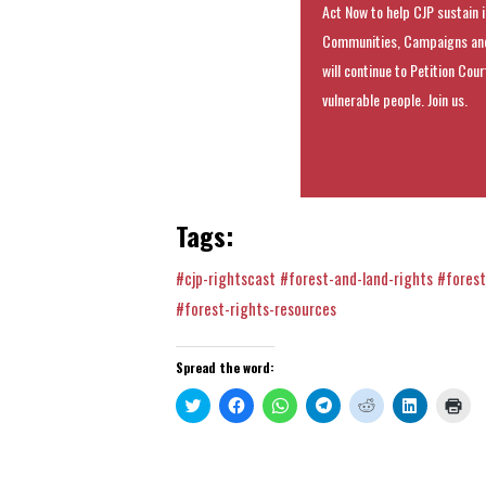
Act Now to help CJP sustain i
Communities, Campaigns and
will continue to Petition Cou
vulnerable people. Join us.
Tags:
#cjp-rightscast
#forest-and-land-rights
#forest
#forest-rights-resources
Spread the word:
Click
Click
Click
Click
Click
Click
Clic
to
to
to
to
to
to
to
share
share
share
share
share
share
prin
on
on
on
on
on
on
(Op
Twitter
Facebook
WhatsApp
Telegram
Reddit
LinkedIn
in
(Opens
(Opens
(Opens
(Opens
(Opens
(Opens
new