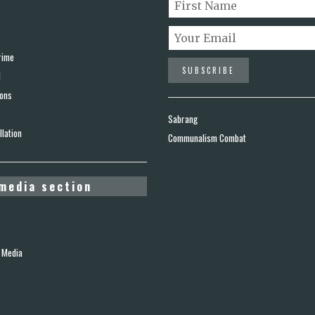
rime
d
ions
Sabrang
lation
Communalism Combat
media section
 Media