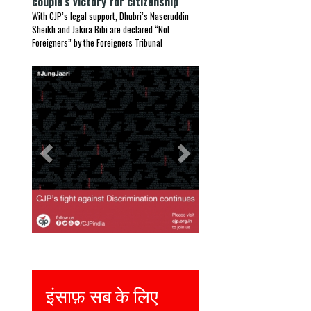
couple’s victory for citizenship
With CJP’s legal support, Dhubri’s Naseruddin
Sheikh and Jakira Bibi are declared “Not
Foreigners” by the Foreigners Tribunal
Previous
Next
इंसाफ़ सब के लिए