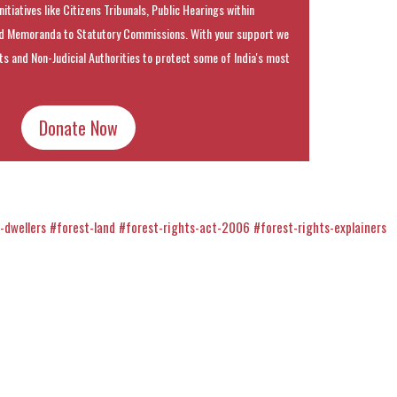
nitiatives like Citizens Tribunals, Public Hearings within
 Memoranda to Statutory Commissions. With your support we
rts and Non-Judicial Authorities to protect some of India's most
Donate Now
-dwellers
#forest-land
#forest-rights-act-2006
#forest-rights-explainers
k
t
ens