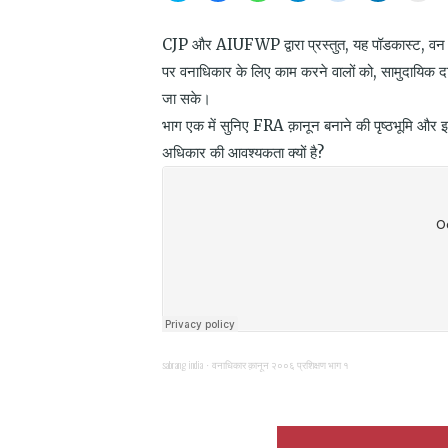
share
share
share
share
share
share
prin
on
on
on
on
on
on
(Op
Twitter
Facebook
WhatsApp
Telegram
Reddit
LinkedIn
in
CJP और AIUFWP द्वारा प्रस्तुत, यह पॉडकास्ट, वन अ
(Opens
(Opens
(Opens
(Opens
(Opens
(Opens
new
in
in
in
in
in
in
win
पर वनाधिकार के लिए काम करने वालों को, सामुदायिक दावो
new
new
new
new
new
new
window)
window)
window)
window)
window)
window)
जा सके।
भाग एक में सुनिए FRA क़ानून बनाने की पृष्ठभूमि औ
अधिकार की आवश्यकता क्यों है?
sabrang india
वनाधिकार क़ानून २००६ प्रशिक्षण भाग १
·