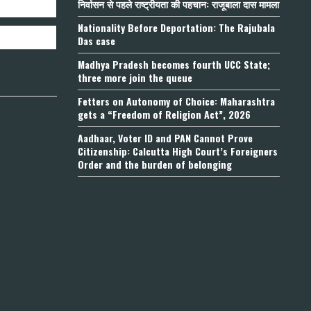
निर्वासन से पहले राष्ट्रीयता की पहचान: राजूबाला दास मामला
Nationality Before Deportation: The Rajubala
Das case
Madhya Pradesh becomes fourth UCC State;
three more join the queue
Fetters on Autonomy of Choice: Maharashtra
gets a “Freedom of Religion Act”, 2026
Aadhaar, Voter ID and PAN Cannot Prove
Citizenship: Calcutta High Court’s Foreigners
Order and the burden of belonging