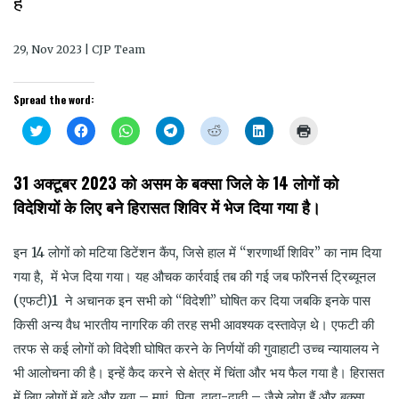
है
29, Nov 2023 | CJP Team
Spread the word:
Click
Click
Click
Click
Click
Click
Click
to
to
to
to
to
to
to
share
share
share
share
share
share
print
on
on
on
on
on
on
(Opens
Twitter
Facebook
WhatsApp
Telegram
Reddit
LinkedIn
in
31 अक्टूबर 2023 को असम के बक्सा जिले के 14 लोगों को
(Opens
(Opens
(Opens
(Opens
(Opens
(Opens
new
in
in
in
in
in
in
window)
विदेशियों के लिए बने हिरासत शिविर में भेज दिया गया है।
new
new
new
new
new
new
window)
window)
window)
window)
window)
window)
इन 14 लोगों को मटिया डिटेंशन कैंप, जिसे हाल में “शरणार्थी शिविर” का नाम दिया
गया है, में भेज दिया गया। यह औचक कार्रवाई तब की गई जब फॉरेनर्स ट्रिब्यूनल
(एफटी)1 ने अचानक इन सभी को “विदेशी” घोषित कर दिया जबकि इनके पास
किसी अन्य वैध भारतीय नागरिक की तरह सभी आवश्यक दस्तावेज़ थे। एफटी की
तरफ से कई लोगों को विदेशी घोषित करने के निर्णयों की गुवाहाटी उच्च न्यायालय ने
भी आलोचना की है। इन्हें कैद करने से क्षेत्र में चिंता और भय फैल गया है। हिरासत
में लिए लोगों में बूढ़े और युवा – माएं, पिता, दादा-दादी – जैसे लोग हैं और बक्सा