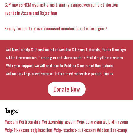
CJP moves NCM against arms training camps, weapon distribution
events in Assam and Rajasthan
Family forced to prove deceased member is not a foreigner!
Act Now to help CJP sustain initiatives like Citizens Tribunals, Public Hearings
within Communities, Campaigns and Memoranda to Statutory Commissions.
With your support we will continue to Petition Courts and Non-Judicial
Authorities to protect some of India's most vulnerable people. Join us.
Donate Now
Tags:
#assam
#citizenship
#citizenship-assam
#cjp-dc-assam
#cjp-df-assam
#cjp-ft-assam
#cjpinaction
#cjp-reaches-out-assam
#detention-camp