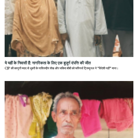
ये यहीं के निवासी हैं: नागरिकता के लिए एक बुजुर्ग दंपत्ति की जीत
CJP की कानूनी मदद से धुबरी के नासिरुद्दीन शेख और जकिरा बीबी को फॉरेनर्स ट्रिब्यूनल ने "विदेशी नहीं" माना।