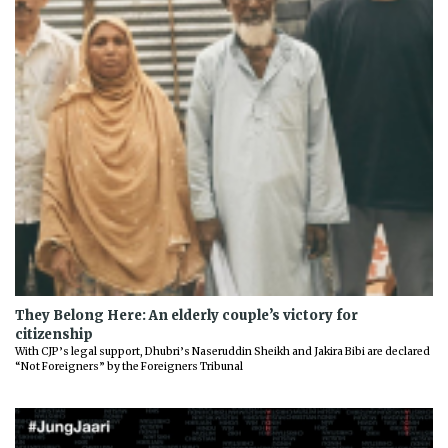
They Belong Here: An elderly couple’s victory for
citizenship
With CJP’s legal support, Dhubri’s Naseruddin Sheikh and Jakira Bibi are declared
“Not Foreigners” by the Foreigners Tribunal
Previous
Next