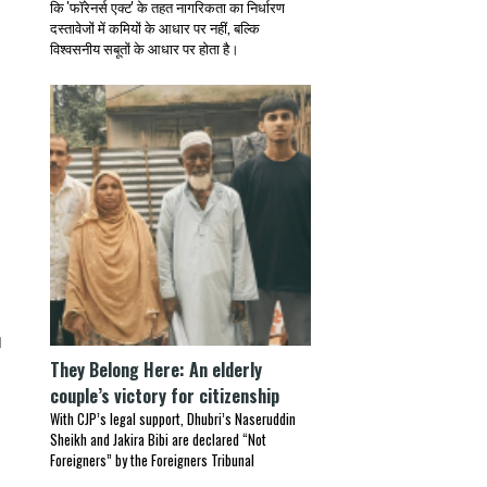
कि 'फॉरेनर्स एक्ट' के तहत नागरिकता का निर्धारण
दस्तावेजों में कमियों के आधार पर नहीं, बल्कि
विश्वसनीय सबूतों के आधार पर होता है।
।
They Belong Here: An elderly
couple’s victory for citizenship
With CJP’s legal support, Dhubri’s Naseruddin
Sheikh and Jakira Bibi are declared “Not
Foreigners” by the Foreigners Tribunal