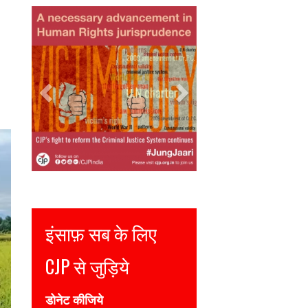
Previous
Next
Justice for all
Join CJP
DONATE NOW