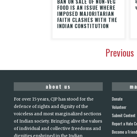
BAN ON SALE OF NON-VEG
FOOD IS AN ISSUE WHERE
IMPOSED MAJORITARIAN
FAITH CLASHES WITH THE
INDIAN CONSTITUTION
Previous
about us
ma
Donate
For over 15 years, CJP has stood for the
defence of rights and dignity of the
Volunteer
voiceless and most marginalized sections
Submit Content
of Indian society. Bringing alive the values
Report a Hate C
of individual and collective freedoms and
Become a Frien
dignities enshrined in the Indian