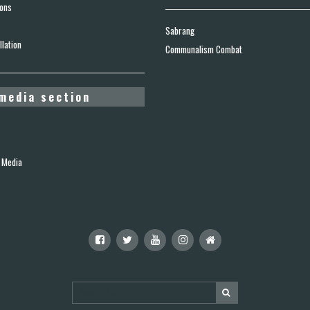
ions
Sabrang
lation
Communalism Combat
media section
 Media