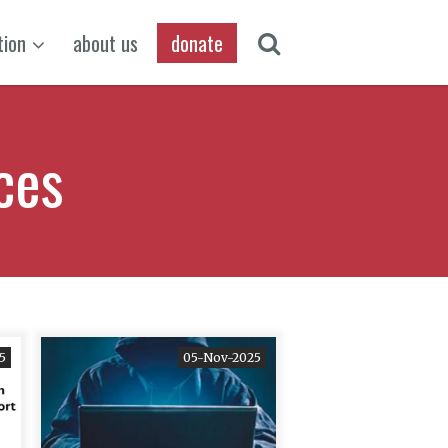
tion
about us
donate
ces
5
05-Nov-2025