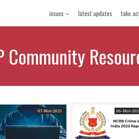
issues
latest updates
take ac
P Community Resour
07-Nov-2025
06-Nov-202