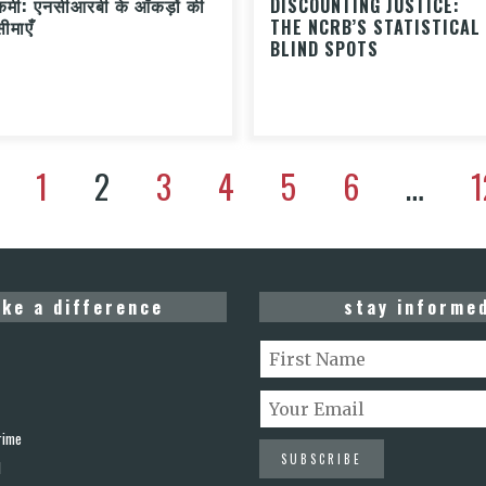
कमी: एनसीआरबी के आँकड़ों की
DISCOUNTING JUSTICE:
सीमाएँ
THE NCRB’S STATISTICAL
BLIND SPOTS
1
2
3
4
5
6
…
1
ke a difference
stay informe
rime
d