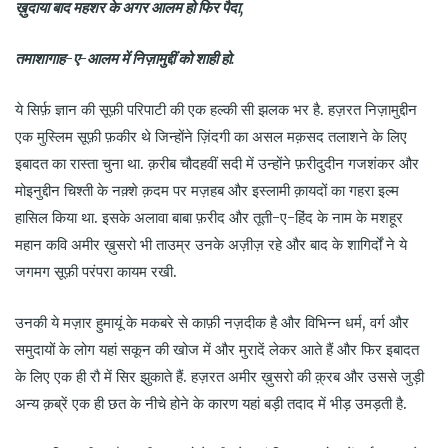
ख़ुदाया बाद महशर के अगर आलम हो फिर पैदा,
तमाशागाह-ए-आलम में निज़ामुद्दीं को शाही हो.
ये सिर्फ़ ज्ञान की सूफ़ी परिपाटी की एक हल्की सी झलक भर है. हज़रत निज़ामुद्दीन
एक मुस्लिम सूफ़ी फ़कीर थे जिन्होंने ज़िंदगी का असल मक़सद तलाशने के लिए
इबादत का रास्ता चुना था. क़रीब चौदहवीं सदी में उन्होंने फ़रीदुदीन गजशंकर और
मोइनुद्दीन चिश्ती के नक़्शे क़दम पर मज़हब और इस्लामी क़ायदों का गहरा इल्म
हासिल किया था. इसके अलावा बाबा फ़रीद और तूती-ए-हिंद के नाम के मशहूर
महान कवि अमीर ख़ुसरो भी ताउम्र उनके अज़ीज़ रहे और बाद के शागिर्दों ने ये
जगमग सूफ़ी परंपरा कायम रखी.
उनकी ये मज़ार हुमायूं के मकबरे से काफ़ी नज़दीक है और विभिन्न धर्म, वर्ग और
समुदायों के लोग यहां सकून की खोज में और मुरादें लेकर आते हैं और फिर इबादत
के लिए एक ही रौ में सिर झुकाते हैं. हज़रत अमीर ख़ुसरो की क़्रब और उससे जुड़ी
अन्य क़ब्रें एक ही छत के नीचे होने के कारण यहां बड़ी तदाद में भीड़ उमड़ती है.