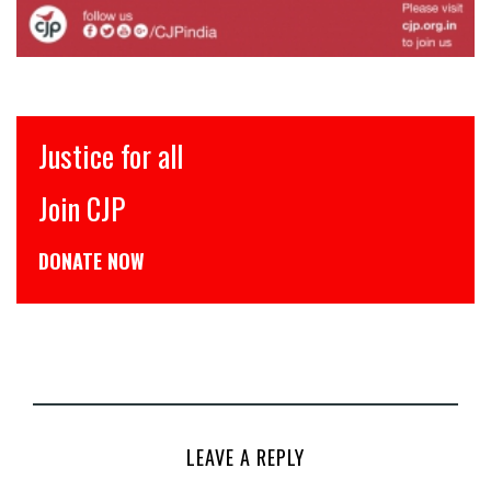
इंसाफ़ सब के लिए
CJP से जुड़िये
डोनेट कीजिये
LEAVE A REPLY