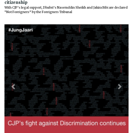
citizenship
With CJP’s legal support, Dhubri’s Naseruddin Sheikh and Jakira Bibi are declared
“Not Foreigners” by the Foreigners Tribunal
Previous
Next