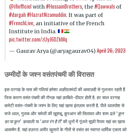
@ifiofficiel
#HussainBrothers
#Qawwals
with
, the
of
#dargah
#HazratNizamuddin
. It was part of
#FrenchLive
, an initiative of the French
Institute in India.
pic.twitter.com/zUyJ6DZkMq
April 26, 2023
— Gaurav Arya (@aryagaurav04)
उम्मीदों के जश्न वसंतपंचमी की विरासत
इस दरगाह के पास की गलियां हमेशा अक़ीदतमंदों की आवाज़ही से गुलजार रहती हैं
जिस कारण वसंत पंचमी की रौनक़ यहां क़ाबिले-दीदार होती है. हर साल दरगाह
कमेटी वसंत-पंचमी के जश्न के लिए यहां ख़ास इंतज़ाम करती है. पीले थालपोश से
सजे थाल, गुलाब और चमेली की ख़ूशबू, क़ुरआन की तिलावत और शाम ढले ‘
क़ुन
फ़ा या कुन’
क़व्वाली या
‘आज रंग है री’
की धुनों में गूंजते सूफ़ी पैग़ाम यहां का ख़ास
आकर्षण हैं. यहां हज़रत अमीर ख़ुसरो के गीतों से वसंत का स्वागत धार्मिक एकता को