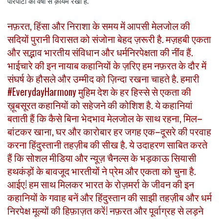
परिपाटी को वर्षों से क़ायम रखा है.
,
नफ़रत
हिंसा
और
निराशा
के
समय
में
आपसी
मेलजोल
की
.
सदियों
पुरानी
विरासत
को
संजोना
बेहद
ज़रूरी
है
मज़हबी
एकता
.
और
सद्भाव
भारतीय
संविधान
और
धर्मनिरपेक्षता
की
नींव
हैं
भाईचारे
की
इन
नायाब
कहानियों
के
ज़रिए
हम
नफ़रत
के
दौर
में
.
संघर्ष
के
हौसले
और
उम्मीद
को
ज़िन्दा
रखना
चाहते
है
हमारी
#EverydayHarmony
मुहिम
देश
के
हर
हिस्से
से
एकता
की
.
ख़ूबसूरत
कहानियों
को
सहेजने
की
कोशिश
है
ये
कहानियां
,
–
बताती
हैं
कि
कैसे
बिना
भेदभाव
मेलजोल
के
साथ
रहना
मिल
,
–
बांटकर
खाना
घर
और
कारोबार
हर
जगह
एक
दूसरे
की
परवाह
.
करना
हिंदुस्तानी
तहज़ीब
की
सीख
है
ये
उदाहरण
साबित
करते
हैं
कि
सोशल
मीडिया
और
न्यूज़
चैनल्स
के
भड़काऊ
सियासी
.
हथकंड़ों
के
बावजूद
भारतीयों
ने
प्रेम
और
एकता
को
चुना
है
!
आईए
हम
साथ
मिलकर
भारत
के
रोज़मर्रा
के
जीवन
की
इन
कहानियों
के
गवाह
बनें
और
हिंदुस्तान
की
साझी
तहज़ीब
और
धर्म
!
निरपेक्ष
मूल्यों
की
हिफ़ाज़त
करें
नफ़रत
और
पूर्वाग्रह
से
लड़ने