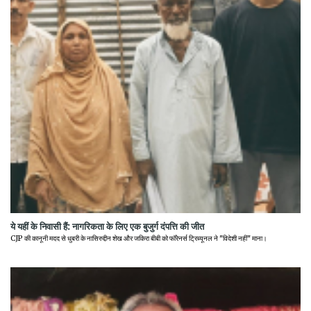
ये यहीं के निवासी हैं: नागरिकता के लिए एक बुजुर्ग दंपत्ति की जीत
CJP की कानूनी मदद से धुबरी के नासिरुद्दीन शेख और जकिरा बीबी को फॉरेनर्स ट्रिब्यूनल ने "विदेशी नहीं" माना।