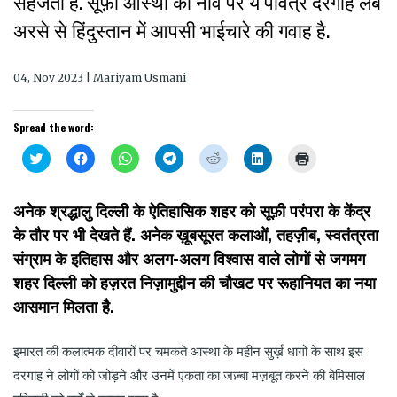
सहेजती है. सूफ़ी आस्था की नींव पर ये पवित्र दरगाह लंबे
अरसे से हिंदुस्तान में आपसी भाईचारे की गवाह है.
04, Nov 2023 | Mariyam Usmani
Spread the word:
Click
Click
Click
Click
Click
Click
Click
to
to
to
to
to
to
to
share
share
share
share
share
share
print
on
on
on
on
on
on
(Opens
Twitter
Facebook
WhatsApp
Telegram
Reddit
LinkedIn
in
अनेक श्रद्धालु दिल्ली के ऐतिहासिक शहर को सूफ़ी परंपरा के केंद्र
(Opens
(Opens
(Opens
(Opens
(Opens
(Opens
new
in
in
in
in
in
in
window)
के तौर पर भी देखते हैं. अनेक ख़ूबसूरत कलाओं, तहज़ीब, स्वतंत्रता
new
new
new
new
new
new
window)
window)
window)
window)
window)
window)
संग्राम के इतिहास और अलग-अलग विश्वास वाले लोगों से जगमग
शहर दिल्ली को हज़रत निज़ामुद्दीन की चौखट पर रूहानियत का नया
आसमान मिलता है.
इमारत की कलात्मक दीवारों पर चमकते आस्था के महीन सुर्ख़ धागों के साथ इस
दरगाह ने लोगों को जोड़ने और उनमें एकता का जज़्बा मज़बूत करने की बेमिसाल