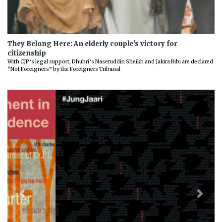
They Belong Here: An elderly couple’s victory for
citizenship
With CJP’s legal support, Dhubri’s Naseruddin Sheikh and Jakira Bibi are declared
“Not Foreigners” by the Foreigners Tribunal
Previous
Next