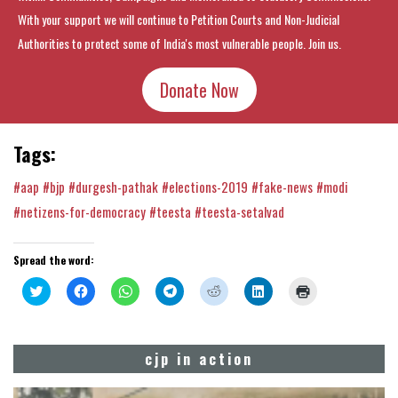
With your support we will continue to Petition Courts and Non-Judicial
Authorities to protect some of India's most vulnerable people. Join us.
Donate Now
Tags:
#aap
#bjp
#durgesh-pathak
#elections-2019
#fake-news
#modi
#netizens-for-democracy
#teesta
#teesta-setalvad
Spread the word:
Click
Click
Click
Click
Click
Click
Click
to
to
to
to
to
to
to
share
share
share
share
share
share
print
on
on
on
on
on
on
(Opens
Twitter
Facebook
WhatsApp
Telegram
Reddit
LinkedIn
in
(Opens
(Opens
(Opens
(Opens
(Opens
(Opens
new
cjp in action
in
in
in
in
in
in
window)
new
new
new
new
new
new
window)
window)
window)
window)
window)
window)