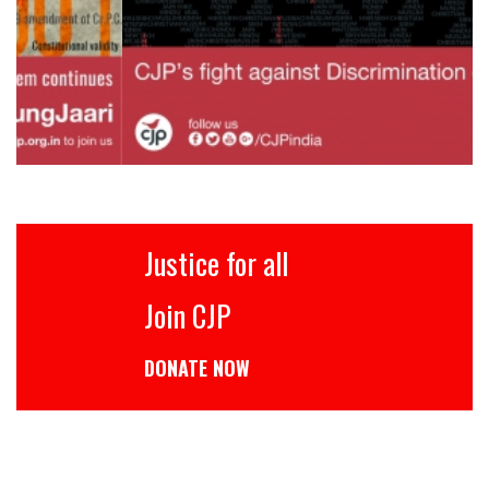
Justice for all
Join CJP
DONATE NOW