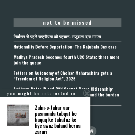
not to be missed
निर्वासन से पहले राष्ट्रीयता की पहचान: राजूबाला दास मामला
Nationality Before Deportation: The Rajubala Das case
Madhya Pradesh becomes fourth UCC State; three more
join the queue
Fetters on Autonomy of Choice: Maharashtra gets a
“Freedom of Religion Act”, 2026
Aadhaar, Voter ID and PAN Cannot Prove Citizenship:
you might be interested in
Calcutta High Court’s Foreigners Order and the burden
of belonging
Zulm-o-Jabar aur
pasmanda tabqat ke
huquq ke tahafuz ke
liye awaz buland kerna
zaruri