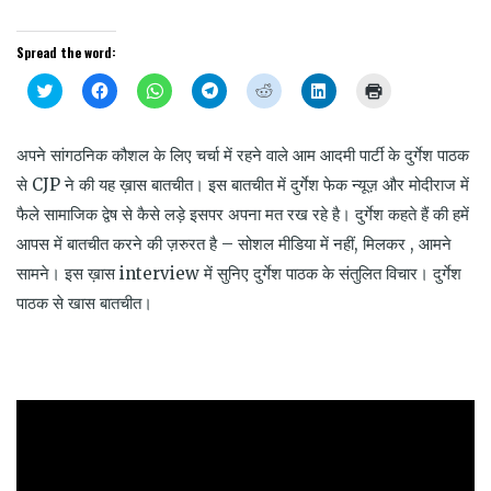
Spread the word:
Click
Click
Click
Click
Click
Click
Click
to
to
to
to
to
to
to
share
share
share
share
share
share
print
on
on
on
on
on
on
(Opens
Twitter
Facebook
WhatsApp
Telegram
Reddit
LinkedIn
in
अपने सांगठनिक कौशल के लिए चर्चा में रहने वाले आम आदमी पार्टी के दुर्गेश पाठक
(Opens
(Opens
(Opens
(Opens
(Opens
(Opens
new
in
in
in
in
in
in
window)
से CJP ने की यह ख़ास बातचीत। इस बातचीत में दुर्गेश फेक न्यूज़ और मोदीराज में
new
new
new
new
new
new
window)
window)
window)
window)
window)
window)
फैले सामाजिक द्वेष से कैसे लड़े इसपर अपना मत रख रहे है। दुर्गेश कहते हैं की हमें
आपस में बातचीत करने की ज़रुरत है – सोशल मीडिया में नहीं, मिलकर , आमने
सामने। इस ख़ास interview में सुनिए दुर्गेश पाठक के संतुलित विचार। दुर्गेश
पाठक से खास बातचीत।