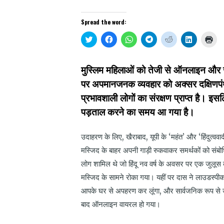
Spread the word:
Click
Click
Click
Click
Click
Click
Clic
to
to
to
to
to
to
to
share
share
share
share
share
share
prin
on
on
on
on
on
on
(Op
Twitter
Facebook
WhatsApp
Telegram
Reddit
LinkedIn
in
मुस्लिम महिलाओं को तेजी से ऑनलाइन और स
(Opens
(Opens
(Opens
(Opens
(Opens
(Opens
new
in
in
in
in
in
in
win
पर अपमानजनक व्यवहार को अक्सर दक्षिणपंथ
new
new
new
new
new
new
window)
window)
window)
window)
window)
window)
प्रभावशाली लोगों का संरक्षण प्राप्त है। इस
पड़ताल करने का समय आ गया है।
उदाहरण के लिए, खैराबाद, यूपी के ‘महंत’ और ‘हिंदुत्ववा
मस्जिद के बाहर अपनी गाड़ी रुकवाकर समर्थकों को संबोध
लोग शामिल थे जो हिंदू नव वर्ष के अवसर पर एक जुलूस 
मस्जिद के सामने रोका गया। यहीं पर दास ने लाउडस्पीकर 
आपके घर से अपहरण कर लूंगा, और सार्वजनिक रूप से उ
बाद ऑनलाइन वायरल हो गया।