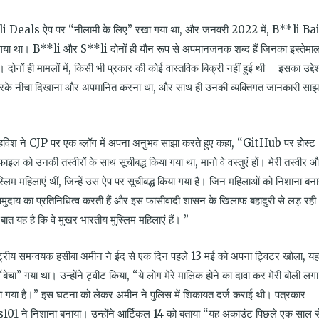
*li Deals ऐप पर “नीलामी के लिए” रखा गया था, और जनवरी 2022 में, B**li Ba
या गया था। B**li और S**li दोनों ही यौन रूप से अपमानजनक शब्द हैं जिनका इस्तेमा
दोनों ही मामलों में, किसी भी प्रकार की कोई वास्तविक बिक्री नहीं हुई थी – इसका उद्देश
र करके नीचा दिखाना और अपमानित करना था, और साथ ही उनकी व्यक्तिगत जानकारी साझ
 महविश ने CJP पर एक ब्लॉग में अपना अनुभव साझा करते हुए कहा, “GitHub पर होस्ट
ल को उनकी तस्वीरों के साथ सूचीबद्ध किया गया था, मानो वे वस्तुएं हों। मेरी तस्वीर 
िम महिलाएं थीं, जिन्हें उस ऐप पर सूचीबद्ध किया गया है। जिन महिलाओं को निशाना बना
े समुदाय का प्रतिनिधित्व करती हैं और इस फासीवादी शासन के खिलाफ बहादुरी से लड़ रही
बात यह है कि वे मुखर भारतीय मुस्लिम महिलाएं हैं। ”
ाष्ट्रीय समन्वयक हसीबा अमीन ने ईद से एक दिन पहले 13 मई को अपना ट्विटर खोला, यह
ेचा” गया था। उन्होंने ट्वीट किया, “ये लोग मेरे मालिक होने का दावा कर मेरी बोली लगा
 दिया गया है।” इस घटना को लेकर अमीन ने पुलिस में शिकायत दर्ज कराई थी। पत्रकार
01 ने निशाना बनाया। उन्होंने आर्टिकल 14 को बताया “यह अकाउंट पिछले एक साल स