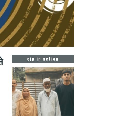
े
cjp in action