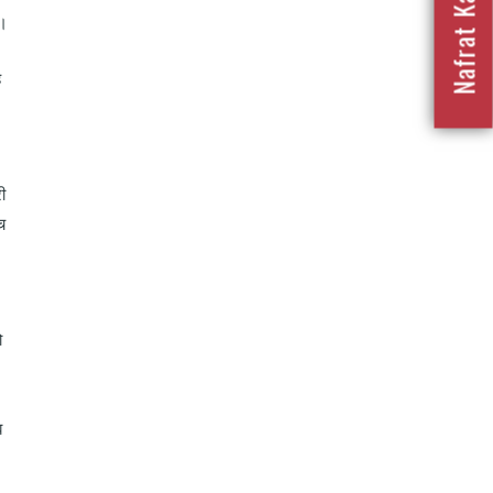
ए।
ह
ी
च
ो
ब