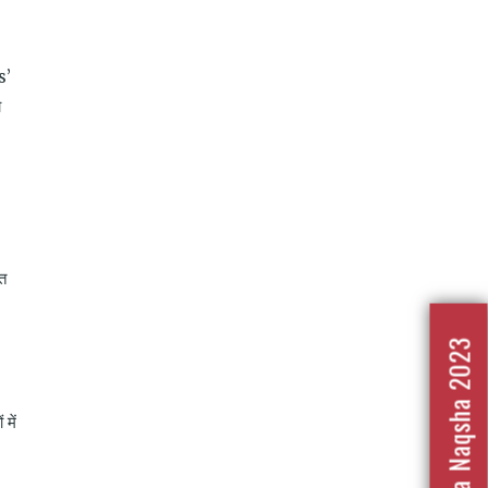
s’
ो
रत
Nafrat Ka Naqsha 2023
में