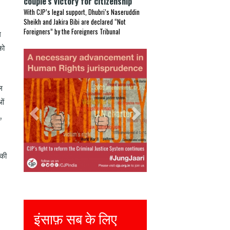
couple’s victory for citizenship
With CJP’s legal support, Dhubri’s Naseruddin
Sheikh and Jakira Bibi are declared “Not
Foreigners” by the Foreigners Tribunal
ग
को
Previous
Next
ल
ओं
,
 की
Justice for all