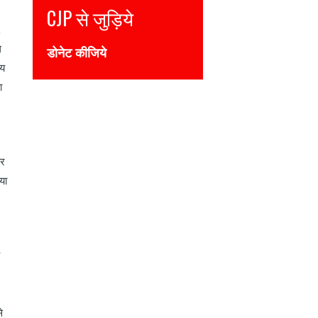
Join CJP
i
ल
DONATE NOW
्य
ा
और
या
े