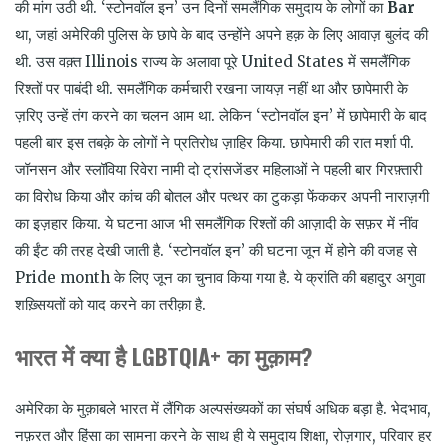
की मांग उठी थी. ‘स्टोनवॉल इन’ उन दिनों समलैंगिक समुदाय के लोगों का
Bar
था, जहां अमेरिकी पुलिस के छापे के बाद उन्होंने अपने हक़ के लिए आवाज़ बुलंद की
थी. उस वक़्त
Illinois
राज्य के अलावा पूरे
United States
में समलैंगिक
रिश्तों पर पाबंदी थी. समलैंगिक कर्मचारी रखना जायज़ नहीं था और छापेमारी के
ज़रिए उन्हें तंग करने का चलन आम था. लेकिन ‘स्टोनवॉल इन’ में छापेमारी के बाद
पहली बार इस तबक़े के लोगों ने प्रतिरोध ज़ाहिर किया. छापेमारी की रात मर्शा पी.
जॉनसन और स्लॉविया रिवेरा नामी दो ट्रांसजेंडर महिलाओं ने पहली बार गिरफ़्तारी
का विरोध किया और कांच की बोतल और पत्थर का टुकड़ा फेंककर अपनी नाराज़गी
का इज़हार किया. ये घटना आज भी समलैंगिक रिश्तों की आज़ादी के सफ़र में नींव
की ईंट की तरह देखी जाती है. ‘स्टोनवॉल इन’ की घटना जून में होने की वजह से
Pride month के लिए जून का चुनाव किया गया है. ये क्रांति की बहादुर अगुवा
शख़्सियतों को याद करने का तरीक़ा है.
भारत में क्या है LGBTQIA+ का मुक़ाम?
अमेरिका के मुक़ाबले भारत में लैंगिक अल्पसंख्यकों का संघर्ष अधिक बड़ा है. भेदभाव,
नफ़रत और हिंसा का सामना करने के साथ ही ये समुदाय शिक्षा, रोज़गार, परिवार हर