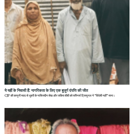
ये यहीं के निवासी हैं: नागरिकता के लिए एक बुजुर्ग दंपत्ति की जीत
CJP की कानूनी मदद से धुबरी के नासिरुद्दीन शेख और जकिरा बीबी को फॉरेनर्स ट्रिब्यूनल ने "विदेशी नहीं" माना।