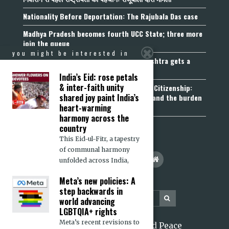
Nationality Before Deportation: The Rajubala Das case
Madhya Pradesh becomes fourth UCC State; three more
join the queue
you might be interested in
Fetters on Autonomy of Choice: Maharashtra gets a
“Freedom of Religion Act”, 2026
India’s Eid: rose petals
& inter-faith unity
Aadhaar, Voter ID and PAN Cannot Prove Citizenship:
shared joy paint India’s
Calcutta High Court’s Foreigners Order and the burden
of belonging
heart-warming
harmony across the
country
This Eid-ul-Fitr, a tapestry
of communal harmony
unfolded across India,
Meta’s new policies: A
step backwards in
world advancing
LGBTQIA+ rights
Meta’s recent revisions to
2026 Citizens for Justice and Peace