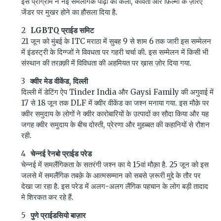
इस प्रोग्राम ने नई समलैंगिक पीढ़ी को कला, कविता और फ़िल्मों के ज़रिए
जेंडर पर मुखर होने का हौसला दिया है.
LGBTQ प्राईड समिट
21 जून को मुंबई के ITC मराठा में सुबह 9 से शाम 6 तक जारी इस सम्मेलन
में इंडस्ट्री के दिग्ग्जों ने विवधता पर गहरी चर्चा की. इस सम्मेलन में किसी भी
संस्थान की तरक़्क़ी में विविधता की अहमियत पर ख़ास ज़ोर दिया गया.
क्वीर मेड वीकेंड, दिल्ली
दिल्ली में डेटिंग ऐप Tinder India और Gaysi Family की अगुवाई में
17 से 18 जून तक DLF में क्वीर वीकेंड का जश्न मनाया गया. इस मौक़े पर
क्वीर समुदाय के लोगों ने क्वीर कारोबारियों के उत्पादों का सौदा किया और यह
जगह क्वीर समुदाय के बीच दोस्ती, प्रेरणा और मुहब्बत की कहानियों से रौशन
रही.
चेन्नई रेनबो प्राईड परेड
चेन्नई में समलैंगिकता के सतरंगी जश्न का ये 15वां मौक़ा है. 25 जून को इस
जलसे में समलैंगिक तबक़े के आत्मसम्मान को सबसे ज़रूरी मुद्दे के तौर पर
देखा जा रहा है. इस परेड में अलग-अलग लैंगिक पहचान के लोग बड़ी तादाद
मे शिरकत कर रहे हैं.
पुणे प्राईडसियो बाज़ार