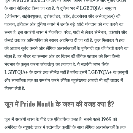
जून को Pride month के तौर पर अलग-अलग रचनात्मक और मुखर तरीक़ों
के साथ सेलिब्रेट किया जा रहा है. ये दुनिया भर में LGBTQIA+ समुदाय
(लेस्बियन, बाईसेक्शुअल, ट्रांसजेंडर, क्वीर, इंटरसेक्स और असेक्शुअल) की
पहचान, इतिहास और दुनिया बनाने में उनके बड़े-छोटे योगदान को याद करने का
समय है. इस सतरंगी जश्न में पिकनिक, परेड, पार्टी से लेकर सेमिनार, वर्कशॉप और
कंसर्ट तक हर अभिव्यक्ति को बराबर अहमियत दी जा रही है. कुल मिलाकर ये हक़
की आवाज़ बुलंद करने और लैंगिक अल्पसंख्यकों के बुनियादी हक़ की पैरवी करने का
मौक़ा है. हर जेंडर का सम्मान और हर क़िस्म की लैंगिक पहचान को बिना किसी
भेदभाव के क़बूल करना लोकतंत्र का तकाज़ा है. ये सतरंगी जश्न सिर्फ़
LGBTQIA+ के दायरे तक सीमित नहीं है बल्कि इसमें LGBTQIA+ के क़ानूनी
और सामाजिक हक़ का समर्थन करने लैंगिक बहुसंख्यक आबादी भी बड़ी तादाद में
हिस्सा लेती है.
जून में Pride Month के जश्न की वजह क्या है?
जून में सतरंगी जश्न के पीछे एक ऐतिहासिक वजह है. सबसे पहले 1969 को
अमेरिका के न्यूयार्क शहर में स्टोनवॉल क्रांति के साथ लैंगिक अल्पसंख्यकों के हक़