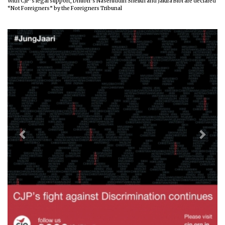
With CJP’s legal support, Dhubri’s Naseruddin Sheikh and Jakira Bibi are declared
“Not Foreigners” by the Foreigners Tribunal
Previous
Next