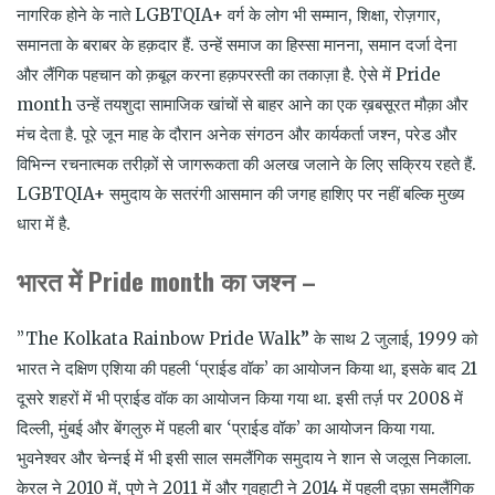
नागरिक होने के नाते LGBTQIA+ वर्ग के लोग भी सम्मान, शिक्षा, रोज़गार,
समानता के बराबर के हक़दार हैं. उन्हें समाज का हिस्सा मानना, समान दर्जा देना
और लैंगिक पहचान को क़बूल करना हक़परस्ती का तकाज़ा है. ऐसे में Pride
month उन्हें तयशुदा सामाजिक खांचों से बाहर आने का एक ख़बसूरत मौक़ा और
मंच देता है. पूरे जून माह के दौरान अनेक संगठन और कार्यकर्ता जश्न, परेड और
विभिन्न रचनात्मक तरीक़ों से जागरूकता की अलख जलाने के लिए सक्रिय रहते हैं.
LGBTQIA+ समुदाय के सतरंगी आसमान की जगह हाशिए पर नहीं बल्कि मुख्य
धारा में है.
भारत में Pride month का जश्न –
”The Kolkata Rainbow Pride Walk
”
के साथ
2 जुलाई
,
1999
को
भारत ने दक्षिण एशिया की पहली ‘प्राईड वॉक’ का आयोजन किया था, इसके बाद 21
दूसरे शहरों में भी प्राईड वॉक का आयोजन किया गया था. इसी तर्ज़ पर 2008 में
दिल्ली, मुंबई और बेंगलुरु में पहली बार ‘प्राईड वॉक’ का आयोजन किया गया.
भुवनेश्वर और चेन्नई में भी इसी साल समलैंगिक समुदाय ने शान से जलूस निकाला.
केरल ने 2010 में, पुणे ने 2011 में और गुवहाटी ने 2014 में पहली दफ़ा समलैंगिक