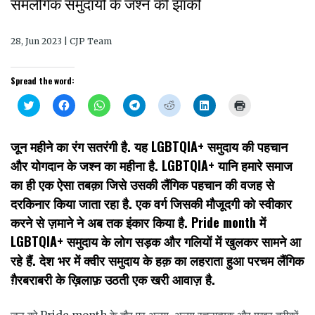
समलैंगिक समुदायों के जश्न की झांकी
28, Jun 2023 | CJP Team
Spread the word:
Click
Click
Click
Click
Click
Click
Click
to
to
to
to
to
to
to
share
share
share
share
share
share
print
on
on
on
on
on
on
(Opens
Twitter
Facebook
WhatsApp
Telegram
Reddit
LinkedIn
in
जून महीने का रंग सतरंगी है. यह LGBTQIA+ समुदाय की पहचान
(Opens
(Opens
(Opens
(Opens
(Opens
(Opens
new
in
in
in
in
in
in
window)
और योगदान के जश्न का महीना है. LGBTQIA+ यानि हमारे समाज
new
new
new
new
new
new
window)
window)
window)
window)
window)
window)
का ही एक ऐसा तबक़ा जिसे उसकी लैंगिक पहचान की वजह से
दरकिनार किया जाता रहा है. एक वर्ग जिसकी मौजूदगी को स्वीकार
करने से ज़माने ने अब तक इंकार किया है. Pride month में
LGBTQIA+ समुदाय के लोग सड़क और गलियों में खुलकर सामने आ
रहे हैं. देश भर में क्वीर समुदाय के हक़ का लहराता हुआ परचम लैंगिक
ग़ैरबराबरी के ख़िलाफ़ उठती एक खरी आवाज़ है.