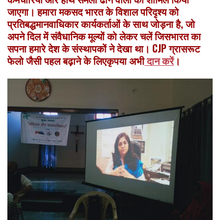
जाएगा।
हमारा
मकसद
भारत
के
विशाल
परिदृश्य
को
प्रतिबद्ध
मानवाधिकार
कार्यकर्ताओं
के
साथ
जोड़ना
है
,
जो
अपने
दिल
में
संवैधानिक
मूल्यों
को
लेकर
चलें
जिस
भारत
का
सपना
हमारे
देश
के
संस्थापकों
ने
देखा
था।
CJP
ग्रासरूट
फेलो
जैसी
पहल
बढ़ाने
के
लिए
कृपया
अभी
दान करें
।