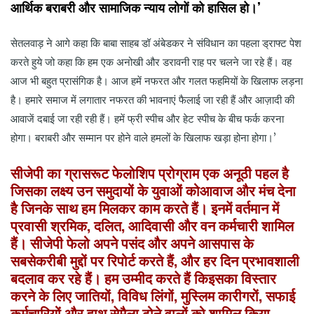
आर्थिक बराबरी और सामाजिक न्याय लोगों को हासिल हो।’
सेतलवाड़ ने आगे कहा कि बाबा साहब डॉ अंबेडकर ने संविधान का पहला ड्राफ्ट पेश
करते हुये जो कहा कि हम एक अनोखी और डरावनी राह पर चलने जा रहे हैं। वह
आज भी बहुत प्रासंगिक है। आज हमें नफरत और गलत फहमियों के खिलाफ लड़ना
है। हमारे समाज में लगातार नफरत की भावनाएं फैलाई जा रही हैं और आज़ादी की
आवाजें दबाई जा रही रही हैं। हमें फ्री स्पीच और हेट स्पीच के बीच फर्क करना
होगा। बराबरी और सम्मान पर होने वाले हमलों के खिलाफ खड़ा होना होगा।’
सीजेपी
का
ग्रासरूट
फेलोशिप
प्रोग्राम
एक
अनूठी
पहल
है
जिसका
लक्ष्य
उन
समुदायों
के
युवाओं
को
आवाज
और
मंच
देना
है
जिनके
साथ
हम
मिलकर
काम
करते
हैं।
इनमें
वर्तमान
में
प्रवासी
श्रमिक
,
दलित
,
आदिवासी
और
वन
कर्मचारी
शामिल
हैं।
सीजेपी
फेलो
अपने
पसंद
और
अपने
आसपास
के
सबसे
करीबी
मुद्दों
पर
रिपोर्ट
करते
हैं
,
और
हर
दिन
प्रभावशाली
बदलाव
कर
रहे
हैं।
हम
उम्मीद
करते
हैं
कि
इसका
विस्तार
करने
के
लिए
जातियों
,
विविध
लिंगों
,
मुस्लिम
कारीगरों
,
सफाई
कर्मचारियों
और
हाथ
से
मैला
ढोने
वालों
को
शामिल
किया