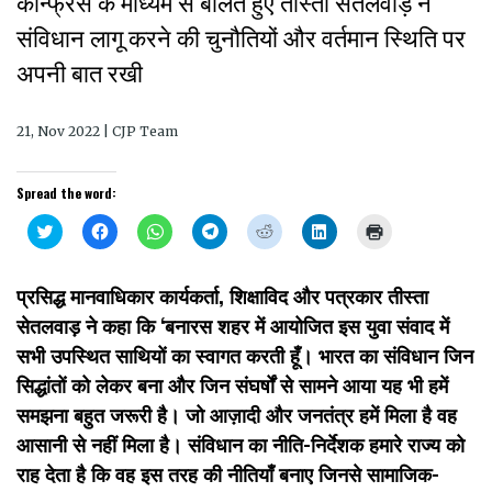
कान्फ्रेंस के माध्यम से बोलते हुए तीस्ता सेतलवाड़ ने
संविधान लागू करने की चुनौतियों और वर्तमान स्थिति पर
अपनी बात रखी
21, Nov 2022 | CJP Team
Spread the word:
Click
Click
Click
Click
Click
Click
Click
to
to
to
to
to
to
to
share
share
share
share
share
share
print
on
on
on
on
on
on
(Opens
Twitter
Facebook
WhatsApp
Telegram
Reddit
LinkedIn
in
प्रसिद्ध मानवाधिकार कार्यकर्ता, शिक्षाविद और पत्रकार तीस्ता
(Opens
(Opens
(Opens
(Opens
(Opens
(Opens
new
in
in
in
in
in
in
window)
सेतलवाड़ ने कहा कि ‘बनारस शहर में आयोजित इस युवा संवाद में
new
new
new
new
new
new
window)
window)
window)
window)
window)
window)
सभी उपस्थित साथियों का स्वागत करती हूँ। भारत का संविधान जिन
सिद्धांतों को लेकर बना और जिन संघर्षों से सामने आया यह भी हमें
समझना बहुत जरूरी है। जो आज़ादी और जनतंत्र हमें मिला है वह
आसानी से नहीं मिला है। संविधान का नीति-निर्देशक हमारे राज्य को
राह देता है कि वह इस तरह की नीतियाँ बनाए जिनसे सामाजिक-