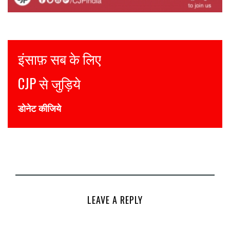
इंसाफ़ सब के लिए
CJP से जुड़िये
डोनेट कीजिये
LEAVE A REPLY