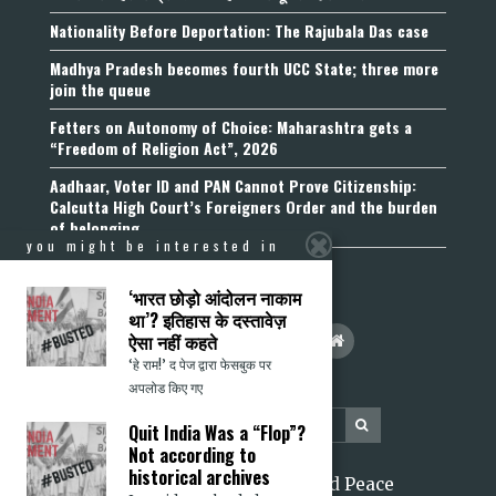
Nationality Before Deportation: The Rajubala Das case
Madhya Pradesh becomes fourth UCC State; three more
join the queue
Fetters on Autonomy of Choice: Maharashtra gets a
“Freedom of Religion Act”, 2026
Aadhaar, Voter ID and PAN Cannot Prove Citizenship:
Calcutta High Court’s Foreigners Order and the burden
of belonging
you might be interested in
‘भारत छोड़ो आंदोलन नाकाम
था’? इतिहास के दस्तावेज़
ऐसा नहीं कहते
‘हे राम!’ द पेज द्वारा फेसबुक पर
अपलोड किए गए
Quit India Was a “Flop”?
Not according to
historical archives
2026 Citizens for Justice and Peace