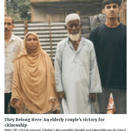
They Belong Here: An elderly couple’s victory for
citizenship
With CJP’s legal support, Dhubri’s Naseruddin Sheikh and Jakira Bibi are declared