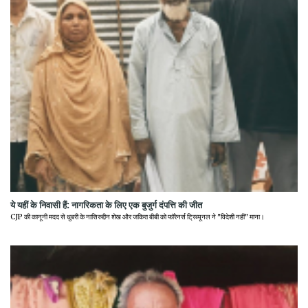
ये यहीं के निवासी हैं: नागरिकता के लिए एक बुजुर्ग दंपत्ति की जीत
CJP की कानूनी मदद से धुबरी के नासिरुद्दीन शेख और जकिरा बीबी को फॉरेनर्स ट्रिब्यूनल ने "विदेशी नहीं" माना।